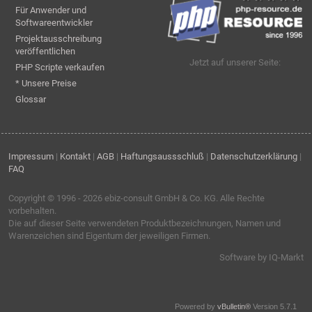
Für Anwender und
Softwareentwickler
Projektausschreibung
veröffentlichen
Jetzt auf unserer Seite:
PHP Scripte verkaufen
* Unsere Preise
Glossar
Impressum
|
Kontakt
|
AGB
|
Haftungsaussschluß
|
Datenschutzerklärung
|
FAQ
Copyright © 1996 - 2026
ebiz-consult GmbH & Co. KG
. Alle Rechte
vorbehalten.
Die auf dieser Seite verwendeten Produktbezeichnungen, Namen und
Warenzeichen sind Eigentum der jeweiligen Firmen.
Software by IQ-Markt
Powered by
vBulletin®
Version 5.7.1