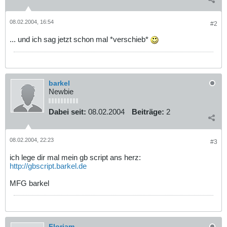
08.02.2004, 16:54
#2
... und ich sag jetzt schon mal *verschieb*
barkel
Newbie
Dabei seit:
08.02.2004
Beiträge:
2
08.02.2004, 22:23
#3
ich lege dir mal mein gb script ans herz:
http://gbscript.barkel.de
MFG barkel
Floriam