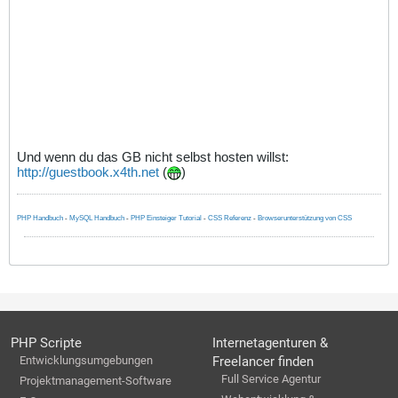
Und wenn du das GB nicht selbst hosten willst:
http://guestbook.x4th.net
(
)
PHP Handbuch
-
MySQL Handbuch
-
PHP Einsteiger Tutorial
-
CSS Referenz
-
Browserunterstützung von CSS
PHP Scripte
Internetagenturen &
Entwicklungsumgebungen
Freelancer finden
Full Service Agentur
Projektmanagement-Software