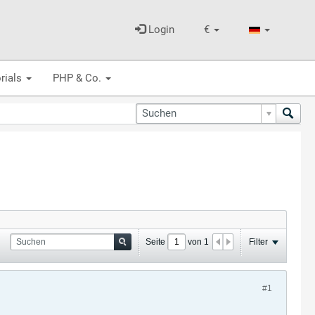
Login
€
rials
PHP & Co.
Seite
von
1
Filter
#1