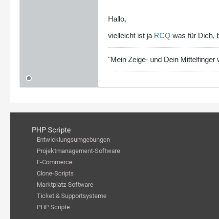
Hallo,
vielleicht ist ja
RCQ
was für Dich, 
"Mein Zeige- und Dein Mittelfinger
PHP Scripte
Entwicklungsumgebungen
Projektmanagement-Software
E-Commerce
Clone-Scripts
Marktplatz-Software
Ticket & Supportsysteme
PHP Scripte