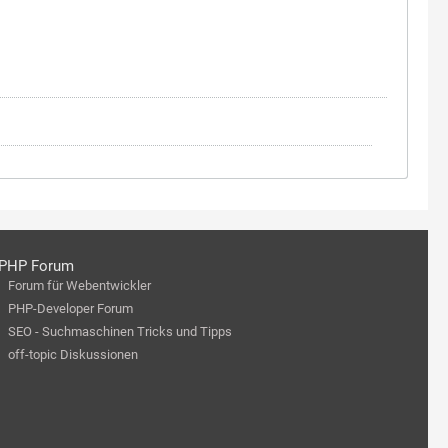
PHP Forum
Forum für Webentwickler
PHP-Developer Forum
SEO - Suchmaschinen Tricks und Tipps
off-topic Diskussionen