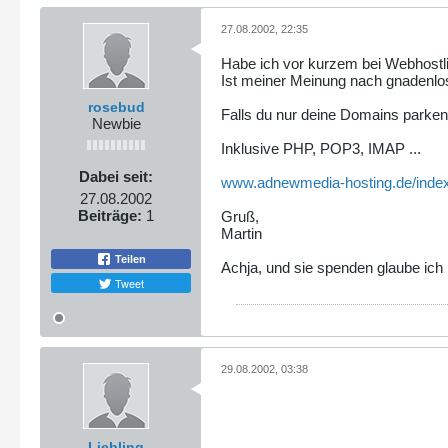
27.08.2002, 22:35
Habe ich vor kurzem bei Webhostli
Ist meiner Meinung nach gnadenlos
rosebud
Falls du nur deine Domains parken 
Newbie
Inklusive PHP, POP3, IMAP ...
Dabei seit:
www.adnewmedia-hosting.de/ind
27.08.2002
Beiträge:
1
Gruß,
Martin
Teilen
Achja, und sie spenden glaube ich 
Tweet
29.08.2002, 03:38
Liebling