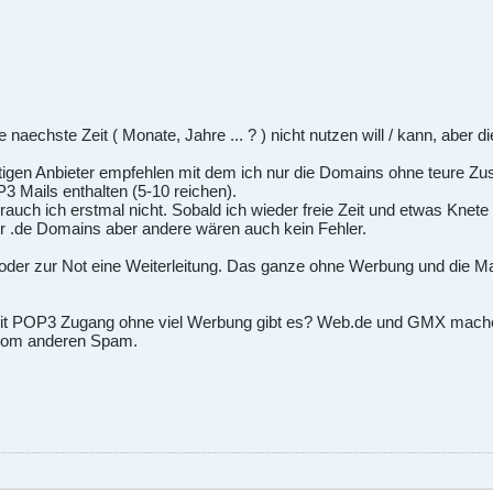
 naechste Zeit ( Monate, Jahre ... ? ) nicht nutzen will / kann, aber d
stigen Anbieter empfehlen mit dem ich nur die Domains ohne teure 
P3 Mails enthalten (5-10 reichen).
auch ich erstmal nicht. Sobald ich wieder freie Zeit und etwas Knete
r .de Domains aber andere wären auch kein Fehler.
oder zur Not eine Weiterleitung. Das ganze ohne Werbung und die Ma
it POP3 Zugang ohne viel Werbung gibt es? Web.de und GMX mache
vom anderen Spam.