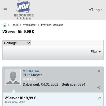
Toggle
Login
Forum
Webmaster
Provider / Domains
navigation
VServer für 9,99 €
Filter
MoRtAlAn
PHP Master
Dabei seit:
04.01.2002
Beiträge:
5934
VServer für 9,99 €
#1
23.10.2002, 09:57