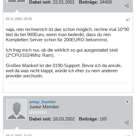
Dabei seit:
22.01.2001
Beiträge:
34408
09.11.2002, 09:55
#7
naja, rein rechnerrich ist das schon möglich. rechne mal 10*90
bist du bei 900Euro, wenn man bedenkt, dass du nen
Kompletten Server schon für 200EURO bekommst.
Ich frag mich nur, ob die wirklich so gut ausgestattet sind
(2*CPU/1024Mhz Ram).
Großes Mankerl ist der 0190-Support. Bevor ich da anrufe,
weil da was nicht klappt, würde ich eher zu nem anderen
provider wechseln.
array_hunter
Junior Member
Dabei seit:
18.03.2002
Beiträge:
165
09.11.2002, 11:03