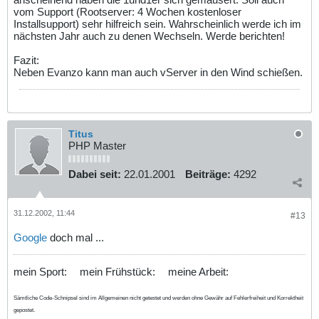
vom Support (Rootserver: 4 Wochen kostenloser
Installsupport) sehr hilfreich sein. Wahrscheinlich werde ich im
nächsten Jahr auch zu denen Wechseln. Werde berichten!
Fazit:
Neben Evanzo kann man auch vServer in den Wind schießen.
Titus
PHP Master
Dabei seit:
22.01.2001
Beiträge:
4292
31.12.2002, 11:44
#13
Google
doch mal ...
mein Sport:
mein Frühstück:
meine Arbeit:
Sämtliche Code-Schnipsel sind im Allgemeinen nicht getestet und werden ohne Gewähr auf Fehlerfreiheit und Korrektheit
gepostet.