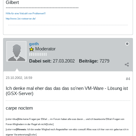
Gilbert
------------------------------------------------
Hilfe für eine Vielzahl von Problemen!!!
http://www.1st-rootserver.de/
goth
Moderator
Dabei seit:
27.03.2002
Beiträge:
7279
23.10.2002, 16:59
#4
Ich denke mal eher das das das so'nen VM-Ware - Lösung ist
(GSX-Server)
carpe noctem
[color=blue]Bitte keine Fragen per EMail ... im Forum haben alle was davon ... und ich beantworte EMail-Fragen von
Foren-Mitgliedern in der Regel eh nicht![/color]
[color=red]
Hinweis:
Ich bin weder Mitglied noch Angestellter von ebiz-consult! Alles was ich hier von mir gebe tue ich in
eigener Verantwortung![/color]