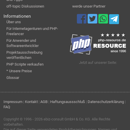
off-topic Diskussionen
werde unser Partner
Informationen
Über uns
Für Internetagenturen und PHP-
Freelancer
Für Anwender und
Softwareentwickler
Projektausschreibung
veröffentlichen
Jetzt auf unserer Seite:
PHP Scripte verkaufen
* Unsere Preise
Glossar
Impressum
|
Kontakt
|
AGB
|
Haftungsaussschluß
|
Datenschutzerklärung
|
FAQ
Copyright © 1996 - 2026
ebiz-consult GmbH & Co. KG
. Alle Rechte
vorbehalten.
Die auf dieser Seite verwendeten Produktbezeichnungen, Namen und