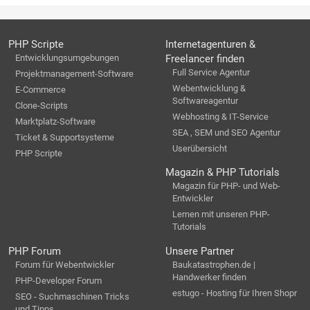
PHP Scripte
Internetagenturen &
Entwicklungsumgebungen
Freelancer finden
Full Service Agentur
Projektmanagement-Software
Webentwicklung &
E-Commerce
Softwareagentur
Clone-Scripts
Webhosting & IT-Service
Marktplatz-Software
SEA , SEM und SEO Agentur
Ticket & Supportsysteme
Userübersicht
PHP Scripte
Magazin & PHP Tutorials
Magazin für PHP- und Web-
Entwickler
Lernen mit unseren PHP-
Tutorials
PHP Forum
Unsere Partner
Forum für Webentwickler
Baukatastrophen.de |
Handwerker finden
PHP-Developer Forum
estugo - Hosting für Ihren Shopr
SEO - Suchmaschinen Tricks
und Tipps