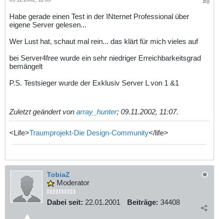
#8
Habe gerade einen Test in der INternet Professional über
eigene Server gelesen...
Wer Lust hat, schaut mal rein... das klärt für mich vieles auf
bei Server4free wurde ein sehr niedriger Erreichbarkeitsgrad
bemängelt
P.S. Testsieger wurde der Exklusiv Server L von 1 &1
Zuletzt geändert von
array_hunter
;
09.11.2002, 11:07
.
<Life>
Traumprojekt-Die Design-Community
</life>
TobiaZ
Moderator
Dabei seit:
22.01.2001
Beiträge:
34408