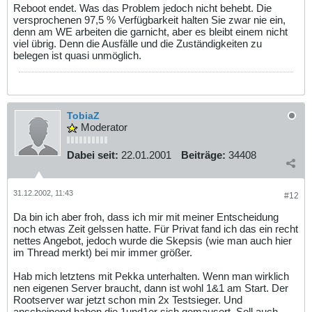
Reboot endet. Was das Problem jedoch nicht behebt. Die
versprochenen 97,5 % Verfügbarkeit halten Sie zwar nie ein,
denn am WE arbeiten die garnicht, aber es bleibt einem nicht
viel übrig. Denn die Ausfälle und die Zuständigkeiten zu
belegen ist quasi unmöglich.
TobiaZ
Moderator
Dabei seit:
22.01.2001
Beiträge:
34408
31.12.2002, 11:43
#12
Da bin ich aber froh, dass ich mir mit meiner Entscheidung
noch etwas Zeit gelssen hatte. Für Privat fand ich das ein recht
nettes Angebot, jedoch wurde die Skepsis (wie man auch hier
im Thread merkt) bei mir immer größer.
Hab mich letztens mit Pekka unterhalten. Wenn man wirklich
nen eigenen Server braucht, dann ist wohl 1&1 am Start. Der
Rootserver war jetzt schon min 2x Testsieger. Und
anscheinend haben die 1und1er sich gemausert. Soll auch