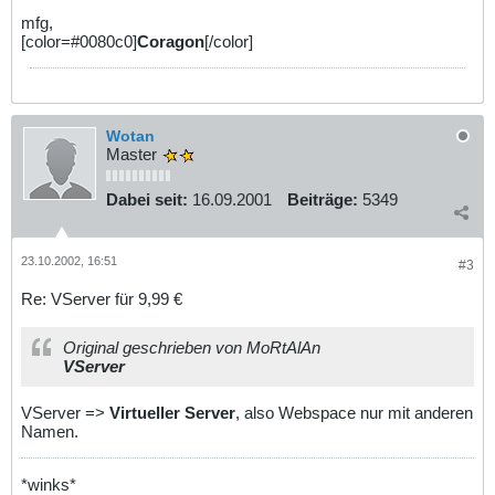
mfg,
[color=#0080c0]
Coragon
[/color]
Wotan
Master
Dabei seit:
16.09.2001
Beiträge:
5349
23.10.2002, 16:51
#3
Re: VServer für 9,99 €
Original geschrieben von MoRtAlAn
VServer
VServer =>
Virtueller Server
, also Webspace nur mit anderen
Namen.
*winks*