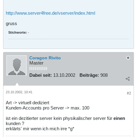
http://www.server4free.de/vserver/index.html
gruss
Stichworte:
-
Coragon Rivito
Master
Dabei seit:
13.10.2002
Beiträge:
908
23.10.2002, 10:41
#2
Art -> virtuell dediziert
Kunden-Accounts pro Server -> max. 100
ist ein dezitierter server kein physikalischer server für
einen
kunden ?
erklärts' mir wenn ich mich irre *g*