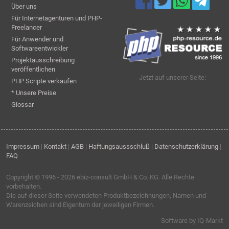
Über uns
Für Internetagenturen und PHP-
Freelancer
Für Anwender und
Softwareentwickler
Projektausschreibung
veröffentlichen
Jetzt auf unserer Seite:
PHP Scripte verkaufen
* Unsere Preise
Glossar
Impressum
|
Kontakt
|
AGB
|
Haftungsaussschluß
|
Datenschutzerklärung
|
FAQ
Copyright © 1996 - 2026
ebiz-consult GmbH & Co. KG
. Alle Rechte
vorbehalten.
Die auf dieser Seite verwendeten Produktbezeichnungen, Namen und
Warenzeichen sind Eigentum der jeweiligen Firmen.
Software by IQ-Markt