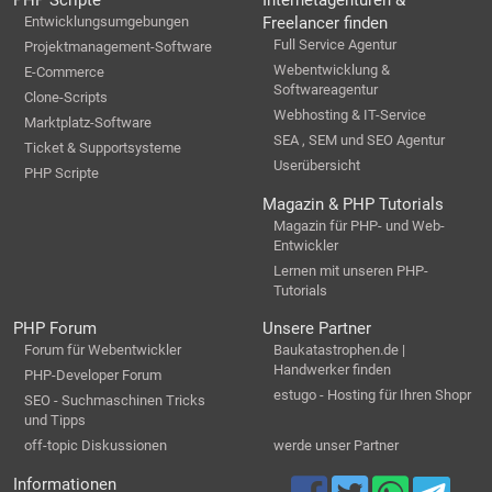
PHP Scripte
Internetagenturen &
Entwicklungsumgebungen
Freelancer finden
Full Service Agentur
Projektmanagement-Software
Webentwicklung &
E-Commerce
Softwareagentur
Clone-Scripts
Webhosting & IT-Service
Marktplatz-Software
SEA , SEM und SEO Agentur
Ticket & Supportsysteme
Userübersicht
PHP Scripte
Magazin & PHP Tutorials
Magazin für PHP- und Web-
Entwickler
Lernen mit unseren PHP-
Tutorials
PHP Forum
Unsere Partner
Forum für Webentwickler
Baukatastrophen.de |
Handwerker finden
PHP-Developer Forum
estugo - Hosting für Ihren Shopr
SEO - Suchmaschinen Tricks
und Tipps
off-topic Diskussionen
werde unser Partner
Informationen