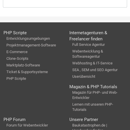
PHP Scripte
Internetagenturen &
Entwicklungsumgebungen
Freelancer finden
Full Service Agentur
Projektmanagement-Software
Webentwicklung &
E-Commerce
Softwareagentur
Clone-Scripts
Webhosting & IT-Service
Marktplatz-Software
SEA , SEM und SEO Agentur
Ticket & Supportsysteme
Userübersicht
PHP Scripte
Magazin & PHP Tutorials
Magazin für PHP- und Web-
Entwickler
Lernen mit unseren PHP-
Tutorials
PHP Forum
Unsere Partner
Forum für Webentwickler
Baukatastrophen.de |