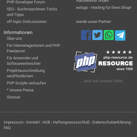
Handwerker finden
PHP-Developer Forum
estugo - Hosting für Ihren Shopr
SEO - Suchmaschinen Tricks
und Tipps
off-topic Diskussionen
werde unser Partner
Informationen
Über uns
Für Internetagenturen und PHP-
Freelancer
Für Anwender und
Softwareentwickler
Projektausschreibung
veröffentlichen
Jetzt auf unserer Seite:
PHP Scripte verkaufen
* Unsere Preise
Glossar
Impressum
|
Kontakt
|
AGB
|
Haftungsaussschluß
|
Datenschutzerklärung
|
FAQ