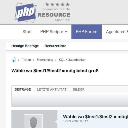
Start
PHP Scripte
PHP-Forum
Agenturen 
Heutige Beiträge
Benutzerliste
Forum
Entwicklung
SQL / Datenbanken
Wähle wo $test1/$test2 = möglichst groß
BEITRÄGE
LETZTE AKTIVITÄT
BILDER
Wähle wo $test1/$test2 = mögl
12.09.2002, 07:12