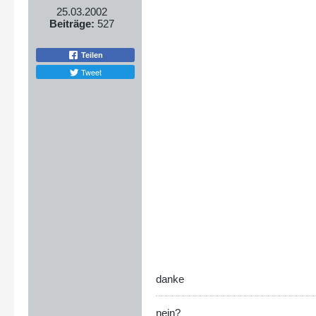
25.03.2002
Beiträge:
527
Teilen
Tweet
danke
nein?