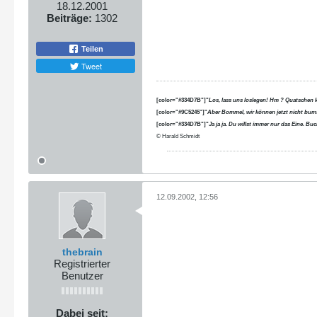
18.12.2001
Beiträge:
1302
Teilen
Tweet
[color="#334D7B"]"
Los, lass uns loslegen! Hm ? Quatschen 
[color="#9C5245"]"
Aber Bommel, wir können jetzt nicht bums
[color="#334D7B"]"
Ja ja ja. Du willst immer nur das Eine. B
© Harald Schmidt
12.09.2002, 12:56
thebrain
Registrierter
Benutzer
Dabei seit: