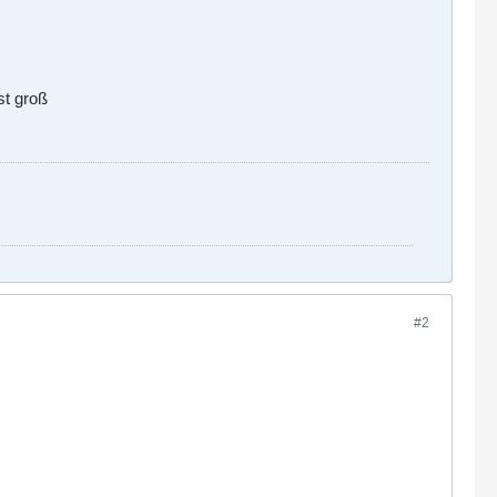
st groß
#2