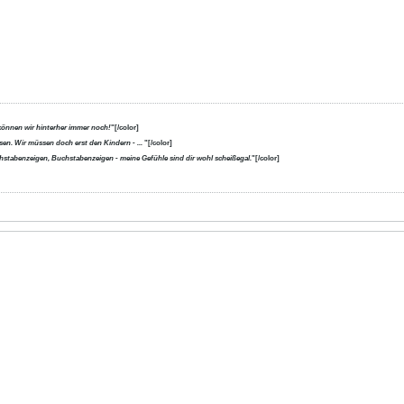
können wir hinterher immer noch!
"[/color]
en. Wir müssen doch erst den Kindern - ...
"[/color]
uchstabenzeigen, Buchstabenzeigen - meine Gefühle sind dir wohl scheißegal.
"[/color]