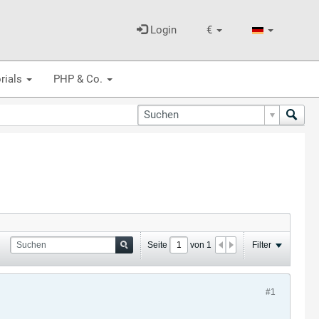
Login
€
rials
PHP & Co.
Seite
von
1
Filter
#1