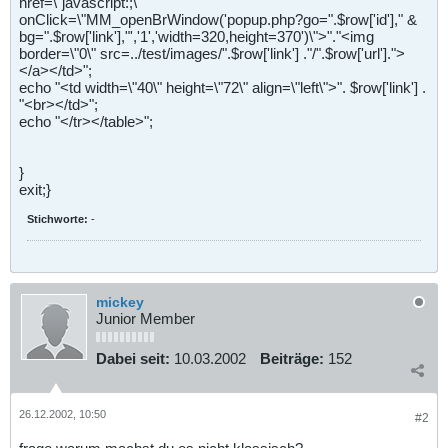
href=\"javascript
:;\"
onClick=\"MM_openBrWindow('popup.php?go=".$row['id']," &
bg=".$row['link'],"','1','width=320,height=370')\">"."<img
border=\"0\" src=../test/images/".$row['link'] ."/".$row['url'].">
</a></td>";
echo "<td width=\"40\" height=\"72\" align=\"left\">". $row['link'] .
"<br></td>";
echo "</tr></table>";
}
exit;}
Stichworte:
-
mickey
Junior Member
Dabei seit:
10.03.2002
Beiträge:
152
26.12.2002, 10:50
#2