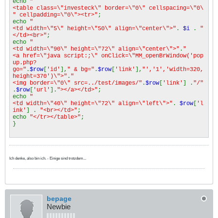
echo
"
<table class=\"investeck\" border=\"0\" cellspacing=\"0\
" cellpadding=\"0\"><tr>"
;
echo
"
<td width=\"5\" height=\"50\" align=\"center\">"
.
$i
.
"
</td><br>"
;
echo
"
<td width=\"90\" height=\"72\" align=\"center\">"
.
"
<a href=\"java script:;\" onClick=\"MM_openBrWindow('pop
up.php?
go="
.
$row
[
'id'
],
" & bg="
.
$row
[
'link'
],
"','1','width=320,
height=370')\">"
.
"
<img border=\"0\" src=../test/images/"
.
$row
[
'link'
] .
"/"
.
$row
[
'url'
].
"></a></td>"
;
echo
"
<td width=\"40\" height=\"72\" align=\"left\">"
.
$row
[
'l
ink'
] .
"<br></td>"
;
echo
"</tr></table>"
;
}
Ich denke, also bin ich. - Einige sind trotzdem...
bepage
Newbie