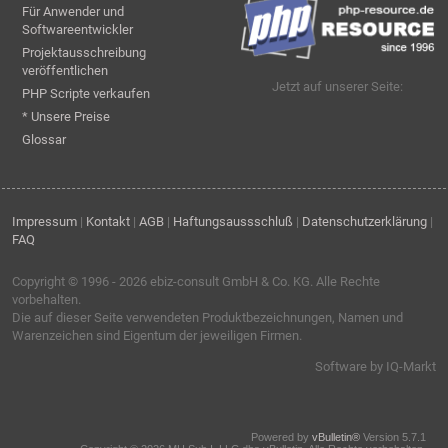
Für Anwender und
Softwareentwickler
Projektausschreibung
veröffentlichen
Jetzt auf unserer Seite:
PHP Scripte verkaufen
* Unsere Preise
Glossar
Impressum
|
Kontakt
|
AGB
|
Haftungsaussschluß
|
Datenschutzerklärung
|
FAQ
Copyright © 1996 - 2026
ebiz-consult GmbH & Co. KG
. Alle Rechte
vorbehalten.
Die auf dieser Seite verwendeten Produktbezeichnungen, Namen und
Warenzeichen sind Eigentum der jeweiligen Firmen.
Software by IQ-Markt
Powered by
vBulletin®
Version 5.7.1