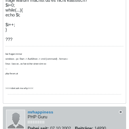
frage warum machst du es nicht klassisch?
$i=0;
while(...){
echo $i;
$i++;
}
???
bei fragen immer
windows - pc: Start -> Ausführen -> cmd (command) - format c:
linux : lass es , es hat sicher einen sinn so
--
php-forum.at
>>>>dont ask me why<<<<
mrhappiness
PHP Guru
Dabei seit:
07.10.2002
Beiträge:
14890