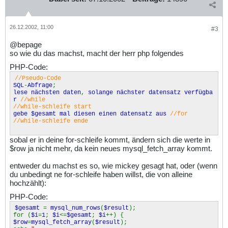
26.12.2002, 11:00
#3
@bepage
so wie du das machst, macht der herr php folgendes
PHP-Code:
//Pseudo-Code
SQL
-
Abfrage
;
lese nächsten daten
,
solange nächster datensatz verfügba
r
//while
//while-schleife start
gebe $gesamt mal diesen einen datensatz aus
//for
//while-schleife ende
sobal er in deine for-schleife kommt, ändern sich die werte in
$row ja nicht mehr, da kein neues mysql_fetch_array kommt.
entweder du machst es so, wie mickey gesagt hat, oder (wenn
du unbedingt ne for-schleife haben willst, die von alleine
hochzählt):
PHP-Code:
$gesamt
=
mysql_num_rows
(
$result
);
for (
$i
=
1
;
$i
<=
$gesamt
;
$i
++) {
$row
=
mysql_fetch_array
(
$result
);