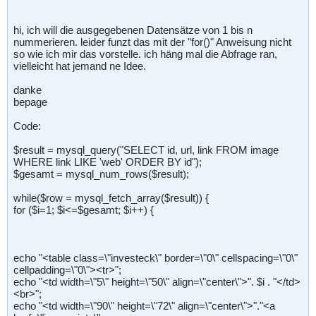
hi, ich will die ausgegebenen Datensätze von 1 bis n
nummerieren. leider funzt das mit der "for()" Anweisung nicht
so wie ich mir das vorstelle. ich häng mal die Abfrage ran,
vielleicht hat jemand ne Idee.
danke
bepage
Code:
$result = mysql_query("SELECT id, url, link FROM image
WHERE link LIKE 'web' ORDER BY id");
$gesamt = mysql_num_rows($result);
while($row = mysql_fetch_array($result)) {
for ($i=1; $i<=$gesamt; $i++) {
echo "<table class=\"investeck\" border=\"0\" cellspacing=\"0\"
cellpadding=\"0\"><tr>";
echo "<td width=\"5\" height=\"50\" align=\"center\">". $i . "</td>
<br>";
echo "<td width=\"90\" height=\"72\" align=\"center\">"."<a