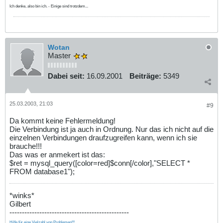
Ich denke, also bin ich. - Einige sind trotzdem...
Wotan
Master
Dabei seit:
16.09.2001
Beiträge:
5349
25.03.2003, 21:03
#9
Da kommt keine Fehlermeldung!
Die Verbindung ist ja auch in Ordnung. Nur das ich nicht auf die
einzelnen Verbindungen draufzugreifen kann, wenn ich sie
brauche!!!
Das was er anmekert ist das:
$ret = mysql_query([color=red]$conn[/color],"SELECT *
FROM database1");
*winks*
Gilbert
------------------------------------------------
Hilfe für eine Vielzahl von Problemen!!!