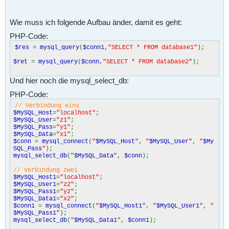
Wie muss ich folgende Aufbau änder, damit es geht:
PHP-Code:
$res
=
mysql_query
(
$conn1
,
"SELECT * FROM database1"
);
$ret
=
mysql_query
(
$conn
,
"SELECT * FROM database2"
);
Und hier noch die mysql_select_db:
PHP-Code:
// Verbindung eins
$MySQL_Host
=
"localhost"
;
$MySQL_User
=
"z1"
;
$MySQL_Pass
=
"y1"
;
$MySQL_Data
=
"x1"
;
$conn
=
mysql_connect
(
"
$MySQL_Host
"
,
"
$MySQL_User
"
,
"
$My
SQL_Pass
"
);
mysql_select_db
(
"
$MySQL_Data
"
,
$conn
);
// Verbindung zwei
$MySQL_Host1
=
"localhost"
;
$MySQL_User1
=
"z2"
;
$MySQL_Pass1
=
"y2"
;
$MySQL_Data1
=
"x2"
;
$conn1
=
mysql_connect
(
"
$MySQL_Host1
"
,
"
$MySQL_User1
"
,
"
$MySQL_Pass1
"
);
mysql_select_db
(
"
$MySQL_Data1
"
,
$conn1
);