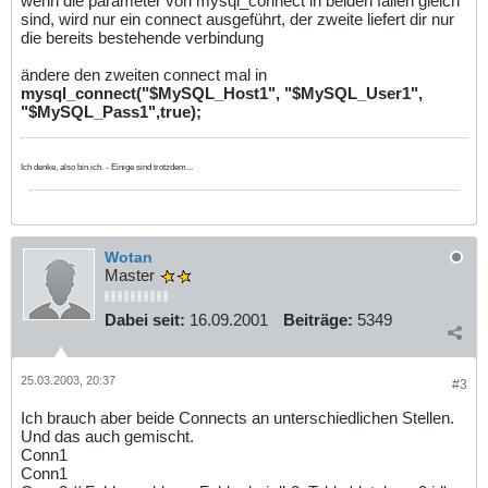
wenn die parameter von mysql_connect in beiden fällen gleich
sind, wird nur ein connect ausgeführt, der zweite liefert dir nur
die bereits bestehende verbindung
ändere den zweiten connect mal in
mysql_connect("$MySQL_Host1", "$MySQL_User1",
"$MySQL_Pass1",true);
Ich denke, also bin ich. - Einige sind trotzdem...
Wotan
Master
Dabei seit:
16.09.2001
Beiträge:
5349
25.03.2003, 20:37
#3
Ich brauch aber beide Connects an unterschiedlichen Stellen.
Und das auch gemischt.
Conn1
Conn1