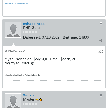
http://www.1st-rootserver.de/
mrhappiness
PHP Guru
Dabei seit:
07.10.2002
Beiträge:
14890
25.03.2003, 21:04
#10
mysql_select_db("$MySQL_Data", $conn) or
die(mysql_error());
Ich denke, also bin ich. - Einige sind trotzdem...
Wotan
Master