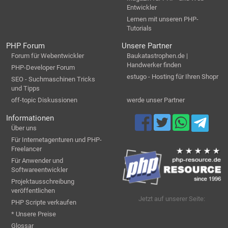
Entwickler
Lernen mit unseren PHP-
Tutorials
PHP Forum
Unsere Partner
Forum für Webentwickler
Baukatastrophen.de |
Handwerker finden
PHP-Developer Forum
estugo - Hosting für Ihren Shopr
SEO - Suchmaschinen Tricks
und Tipps
off-topic Diskussionen
werde unser Partner
Informationen
Über uns
Für Internetagenturen und PHP-
Freelancer
Für Anwender und
Softwareentwickler
Projektausschreibung
veröffentlichen
Jetzt auf unserer Seite:
PHP Scripte verkaufen
* Unsere Preise
Glossar