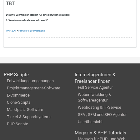
TBT
Die zwei wichtigsten Regeln für eine berufliche Karriere:
1. Verrate niemals alles was du weißt!
PHP 2 All
•
Patrizier II Browsergame
PHP Scripte
Internetagenturen &
Entwicklungsumgebungen
Freelancer finden
Full Service Agentur
Projektmanagement-Software
Webentwicklung &
E-Commerce
Softwareagentur
Clone-Scripts
Webhosting & IT-Service
Marktplatz-Software
SEA , SEM und SEO Agentur
Ticket & Supportsysteme
Userübersicht
PHP Scripte
Magazin & PHP Tutorials
Magazin für PHP- und Web-