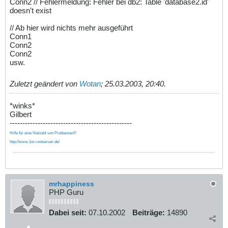
Conn2 // Fehlermeldung: Fehler bei db2: Table 'database2.id'
doesn't exist
// Ab hier wird nichts mehr ausgeführt
Conn1
Conn2
Conn2
usw.
Zuletzt geändert von
Wotan
;
25.03.2003, 20:40
.
*winks*
Gilbert
------------------------------------------------
Hilfe für eine Vielzahl von Problemen!!!
http://www.1st-rootserver.de/
mrhappiness
PHP Guru
Dabei seit:
07.10.2002
Beiträge:
14890