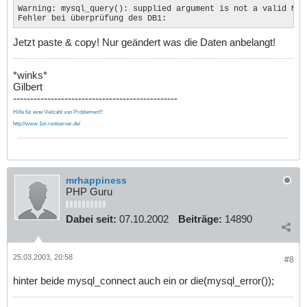
Warning: mysql_query(): supplied argument is not a valid MyS
Fehler bei überprüfung des DB1:
Jetzt paste & copy! Nur geändert was die Daten anbelangt!
*winks*
Gilbert
------------------------------------------------
Hilfe für eine Vielzahl von Problemen!!!
http://www.1st-rootserver.de/
mrhappiness
PHP Guru
Dabei seit:
07.10.2002
Beiträge:
14890
25.03.2003, 20:58
#8
hinter beide mysql_connect auch ein or die(mysql_error());