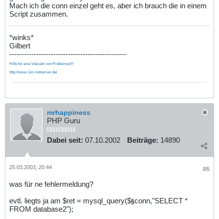
Mach ich die conn einzel geht es, aber ich brauch die in einem
Script zusammen.
*winks*
Gilbert
------------------------------------------------
Hilfe für eine Vielzahl von Problemen!!!
http://www.1st-rootserver.de/
mrhappiness
PHP Guru
Dabei seit:
07.10.2002
Beiträge:
14890
25.03.2003, 20:44
#6
was für ne fehlermeldung?
evtl. liegts ja am $ret = mysql_query($
conn,"SELECT *
§
FROM database2");