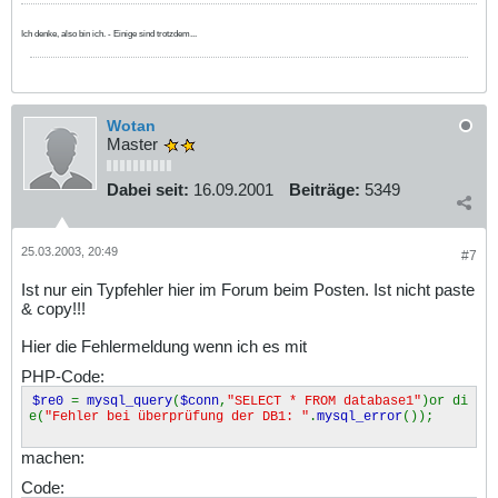
Ich denke, also bin ich. - Einige sind trotzdem...
Wotan
Master
Dabei seit:
16.09.2001
Beiträge:
5349
25.03.2003, 20:49
#7
Ist nur ein Typfehler hier im Forum beim Posten. Ist nicht paste
& copy!!!
Hier die Fehlermeldung wenn ich es mit
PHP-Code:
$re0
=
mysql_query
(
$conn
,
"SELECT * FROM database1"
)or di
e(
"Fehler bei überprüfung der DB1: "
.
mysql_error
());
machen:
Code: