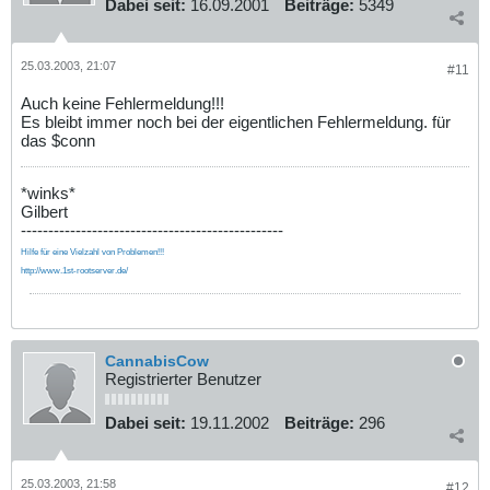
Dabei seit:
16.09.2001
Beiträge:
5349
25.03.2003, 21:07
#11
Auch keine Fehlermeldung!!!
Es bleibt immer noch bei der eigentlichen Fehlermeldung. für
das $conn
*winks*
Gilbert
------------------------------------------------
Hilfe für eine Vielzahl von Problemen!!!
http://www.1st-rootserver.de/
CannabisCow
Registrierter Benutzer
Dabei seit:
19.11.2002
Beiträge:
296
25.03.2003, 21:58
#12