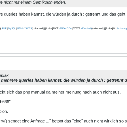
te nicht mit einem Semikolon enden.
 queries haben kannst, die würden ja durch ; getrennt und das geht n
)
:
PHP
|
MySQL
|
HTML/JS/CSS
[color=red] | [/color]NICE
:
GNOME Do
|
TESTS
:
Gästebuch
[color=red] | [/color]IM
:
Jabber.org
raxax
 mehrere queries haben kannst, die würden ja durch ; getrennt u
drückt sich das php manual da meiner meinung nach auch nicht aus.
ab666"
olon.
y() sendet eine Anfrage ..." betont das "eine" auch nicht wirklich s