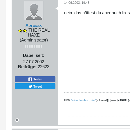
14.06.2003, 19:43
nein. das hättest du aber auch fix
Abraxax
THE REAL
HAXE
(Administrator)
Dabei seit:
27.07.2002
Beiträge:
22623
Teilen
Tweet
INFO
:
Erst suchen, dann posten!
[color=red] | [/color]MANUAL(s