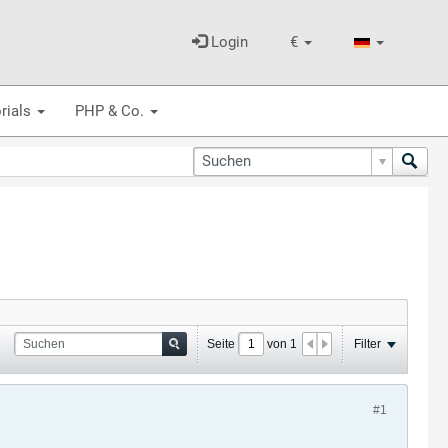
Login
€
rials
PHP & Co.
Seite
von
1
Filter
#1