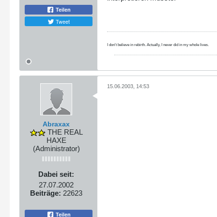
Teilen
Tweet
I don't believe in rebirth. Actually, I never did in my whole lives.
15.06.2003, 14:53
Abraxax
THE REAL
HAXE
(Administrator)
Dabei seit:
27.07.2002
Beiträge:
22623
Teilen