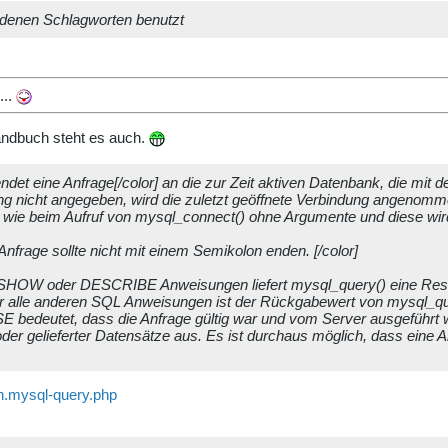
edenen Schlagworten benutzt
...
handbuch steht es auch.
ndet eine Anfrage[/color] an die zur Zeit aktiven Datenbank, die mit
g nicht angegeben, wird die zuletzt geöffnete Verbindung angenomme
 wie beim Aufruf von mysql_connect() ohne Argumente und diese wir
Anfrage sollte nicht mit einem Semikolon enden. [/color]
HOW oder DESCRIBE Anweisungen liefert mysql_query() eine Resso
ür alle anderen SQL Anweisungen ist der Rückgabewert von mysql_que
 bedeutet, dass die Anfrage gültig war und vom Server ausgeführt w
oder gelieferter Datensätze aus. Es ist durchaus möglich, dass eine A
on.mysql-query.php