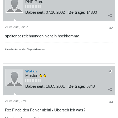
PHP Guru
Dabei seit:
07.10.2002
Beiträge:
14890
24.07.2003, 20:52
#2
spaltenbezeichnungen nicht in hochkomma
Ich denke, also bin ich. - Einige sind trotzdem...
Wotan
Master
Dabei seit:
16.09.2001
Beiträge:
5349
24.07.2003, 22:11
#3
Re: Finde den Fehler nicht! / Überseh ich was?