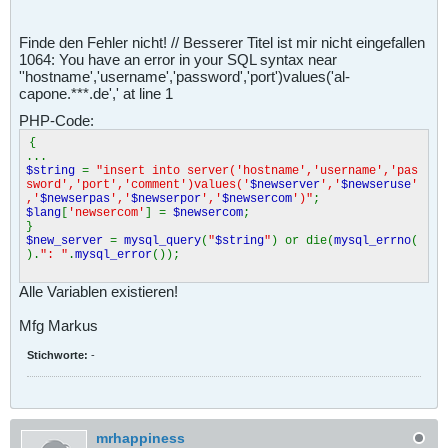
Finde den Fehler nicht! // Besserer Titel ist mir nicht eingefallen
1064: You have an error in your SQL syntax near
''hostname','username','password','port')values('al-
capone.***.de',' at line 1
PHP-Code:
{
...
$string
=
"insert into server('hostname','username','pas
sword','port','comment')values('
$newserver
','
$newseruse
'
,'
$newserpas
','
$newserpor
','
$newsercom
')"
;
$lang
[
'newsercom'
] =
$newsercom
;
}
$new_server
=
mysql_query
(
"
$string
"
) or die(
mysql_errno
(
).
": "
.
mysql_error
());
Alle Variablen existieren!
Mfg Markus
Stichworte:
-
mrhappiness