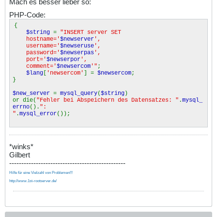
Mach es besser lieber so:
PHP-Code:
{
$string
=
"INSERT server SET
hostname='
$newserver
',
username='
$newseruse
',
password='
$newserpas
',
port='
$newserpor
',
comment='
$newsercom
'"
;
$lang
[
'newsercom'
] =
$newsercom
;
}
$new_server
=
mysql_query
(
$string
)
or die(
"Fehler bei Abspeichern des Datensatzes: "
.
mysql_
errno
().
":
"
.
mysql_error
());
*winks*
Gilbert
------------------------------------------------
Hilfe für eine Vielzahl von Problemen!!!
http://www.1st-rootserver.de/