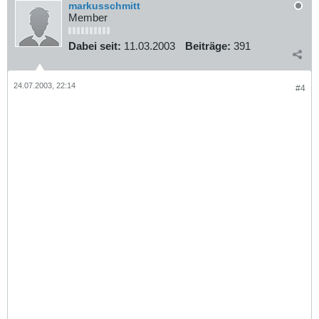
markusschmitt
Member
Dabei seit:
11.03.2003
Beiträge:
391
24.07.2003, 22:14
#4