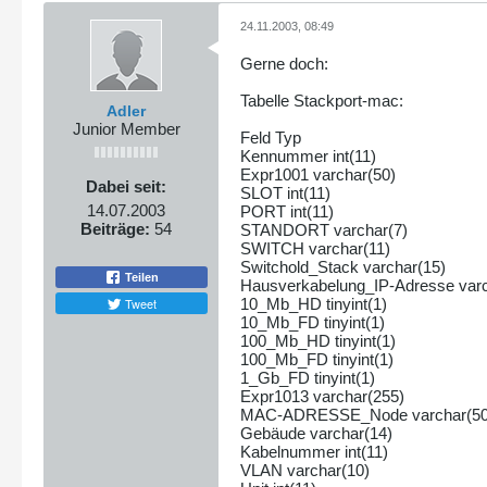
24.11.2003, 08:49
Gerne doch:
Tabelle Stackport-mac:
Adler
Junior Member
Feld Typ
Kennummer int(11)
Expr1001 varchar(50)
Dabei seit:
SLOT int(11)
14.07.2003
PORT int(11)
Beiträge:
54
STANDORT varchar(7)
SWITCH varchar(11)
Switchold_Stack varchar(15)
Teilen
Hausverkabelung_IP-Adresse varc
Tweet
10_Mb_HD tinyint(1)
10_Mb_FD tinyint(1)
100_Mb_HD tinyint(1)
100_Mb_FD tinyint(1)
1_Gb_FD tinyint(1)
Expr1013 varchar(255)
MAC-ADRESSE_Node varchar(50
Gebäude varchar(14)
Kabelnummer int(11)
VLAN varchar(10)