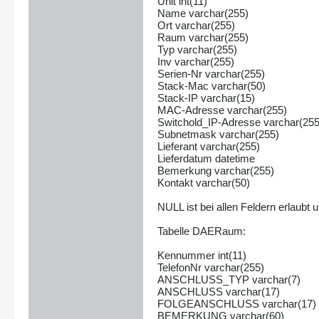
Unit int(11)
Name varchar(255)
Ort varchar(255)
Raum varchar(255)
Typ varchar(255)
Inv varchar(255)
Serien-Nr varchar(255)
Stack-Mac varchar(50)
Stack-IP varchar(15)
MAC-Adresse varchar(255)
Switchold_IP-Adresse varchar(255
Subnetmask varchar(255)
Lieferant varchar(255)
Lieferdatum datetime
Bemerkung varchar(255)
Kontakt varchar(50)
NULL ist bei allen Feldern erlaubt 
Tabelle DAERaum:
Kennummer int(11)
TelefonNr varchar(255)
ANSCHLUSS_TYP varchar(7)
ANSCHLUSS varchar(17)
FOLGEANSCHLUSS varchar(17)
BEMERKUNG varchar(60)