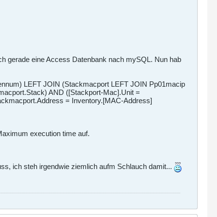
e ich gerade eine Access Datenbank nach mySQL. Nun hab
nnum) LEFT JOIN (Stackmacport LEFT JOIN Pp01macip
cport.Stack) AND ([Stackport-Mac].Unit =
ackmacport.Address = Inventory.[MAC-Address]
 Maximum execution time auf.
ss, ich steh irgendwie ziemlich aufm Schlauch damit...