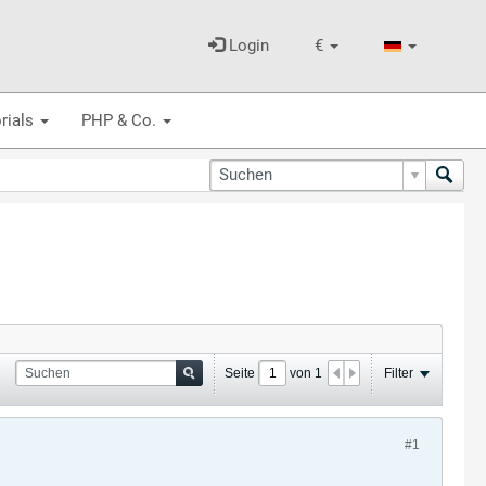
Login
€
rials
PHP & Co.
Seite
von
1
Filter
#1