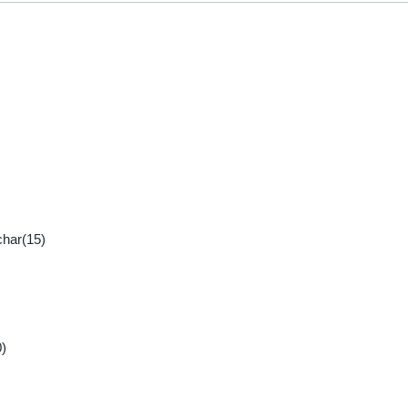
har(15)
)