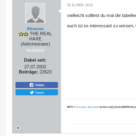
21.11.2003, 14:11
vielleicht solltest du mal die tabell
auch ist es interessant zu wissen
Abraxax
THE REAL
HAXE
(Administrator)
Dabei seit:
27.07.2002
Beiträge:
22623
Teilen
Tweet
INFO
:
Erst suchen, dann posten!
[color=red] | [/color]MANUAL(s