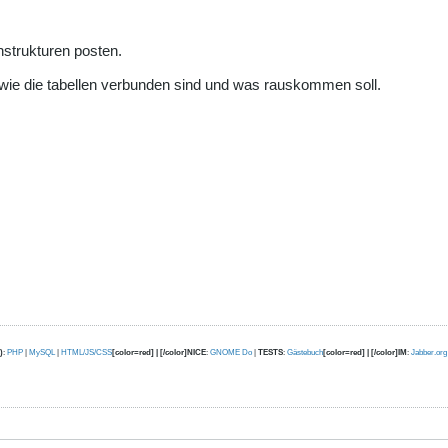
enstrukturen posten.
, wie die tabellen verbunden sind und was rauskommen soll.
)
:
PHP
|
MySQL
|
HTML/JS/CSS
[color=red] | [/color]NICE
:
GNOME Do
|
TESTS
:
Gästebuch
[color=red] | [/color]IM
:
Jabber.org