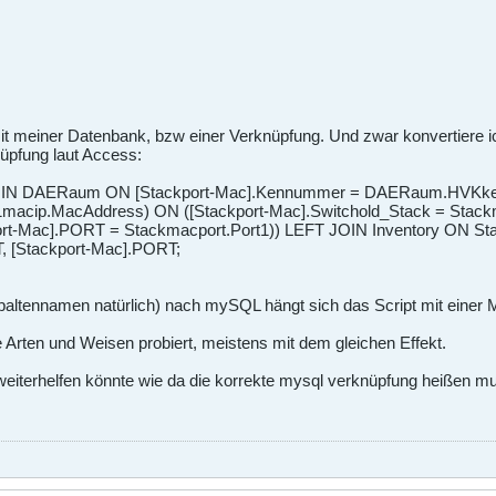
mit meiner Datenbank, bzw einer Verknüpfung. Und zwar konvertier
nüpfung laut Access:
JOIN DAERaum ON [Stackport-Mac].Kennummer = DAERaum.HVKke
acip.MacAddress) ON ([Stackport-Mac].Switchold_Stack = Stackma
ort-Mac].PORT = Stackmacport.Port1)) LEFT JOIN Inventory ON St
 [Stackport-Mac].PORT;
paltennamen natürlich) nach mySQL hängt sich das Script mit einer
 Arten und Weisen probiert, meistens mit dem gleichen Effekt.
eiterhelfen könnte wie da die korrekte mysql verknüpfung heißen mu