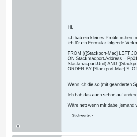
Hi,
ich hab ein kleines Problemchen 
ich für ein Formular folgende Verk
FROM (([Stackport-Mac] LEFT 
ON Stackmacport.Address = Pp01m
Stackmacport.Unit) AND ([Stackp
ORDER BY [Stackport-Mac].SLOT,
Wenn ich die so (mit geänderten S
Ich hab das auch schon auf andere
Wäre nett wenn mir dabei jemand w
Stichworte:
-