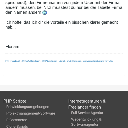
speicherst), den Firmennamen von jedem User mit der Firma
ändern müssen, bei Nr.2 müsstest du nur bei der Tabelle Firma
den Namen ändern
Ich hoffe, das ich dir die vorteile ein bisschen klarer gemacht
hab...
Floriam
PHP Handbuch
-
MySQL Handbuch
-
PHP Einsteiger Tutorial
-
CSS Referenz
-
Browserunterstützung von CSS
PHP Scripte
Internetagenturen &
Entwicklungsumgebungen
Freelancer finden
Full Service Agentur
Projektmanagement-Software
Webentwicklung &
E-Commerce
Softwareagentur
Clone-Scripts