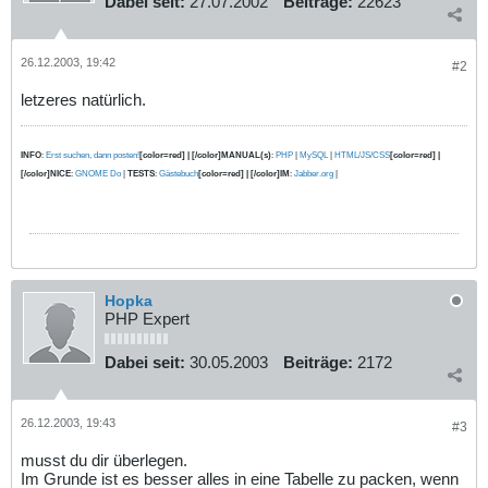
Dabei seit:
27.07.2002
Beiträge:
22623
26.12.2003, 19:42
#2
letzeres natürlich.
INFO
:
Erst suchen, dann posten!
[color=red] | [/color]MANUAL(s)
:
PHP
|
MySQL
|
HTML/JS/CSS
[color=red] |
[/color]NICE
:
GNOME Do
|
TESTS
:
Gästebuch
[color=red] | [/color]IM
:
Jabber.org
|
Hopka
PHP Expert
Dabei seit:
30.05.2003
Beiträge:
2172
26.12.2003, 19:43
#3
musst du dir überlegen.
Im Grunde ist es besser alles in eine Tabelle zu packen, wenn