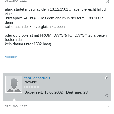
05.01.2004, 12:11
#6
afaik startet mysql ab dem 13.12.1901 ... aber vielleicht hilft dir
eine
"hilfsspalte => int (8)" mit dem datum in der form: 18970317 ...
dann
sollte auch der <> vergleich klappen.
oder du probierst mit FROM_DAYS()/TO_DAYS() zu arbeiten
(sofern du
kein datum unter 1582 hast)
Kissolino.com
tsoP ehcstueD
Newbie
Dabei seit:
15.06.2002
Beiträge:
28
05.01.2004, 13:17
#7