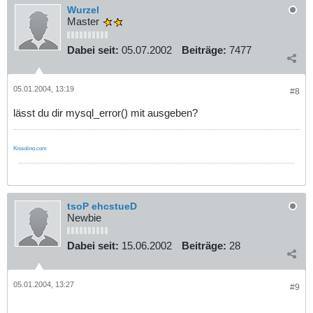
Wurzel
Master
Dabei seit:
05.07.2002
Beiträge:
7477
05.01.2004, 13:19
#8
lässt du dir mysql_error() mit ausgeben?
Kissolino.com
tsoP ehcstueD
Newbie
Dabei seit:
15.06.2002
Beiträge:
28
05.01.2004, 13:27
#9