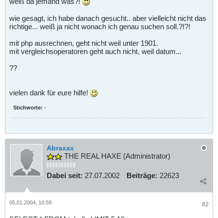
weiß da jemand was?!
wie gesagt, ich habe danach gesucht.. aber vielleicht nicht das
richtige... weiß ja nicht wonach ich genau suchen soll.?!?!
mit php ausrechnen, geht nicht weil unter 1901.
mit vergleichsoperatoren geht auch nicht, weil datum...
??
vielen dank für eure hilfe!
Stichworte:
-
Abraxax
THE REAL HAXE (Administrator)
Dabei seit:
27.07.2002
Beiträge:
22623
05.01.2004, 10:59
#2