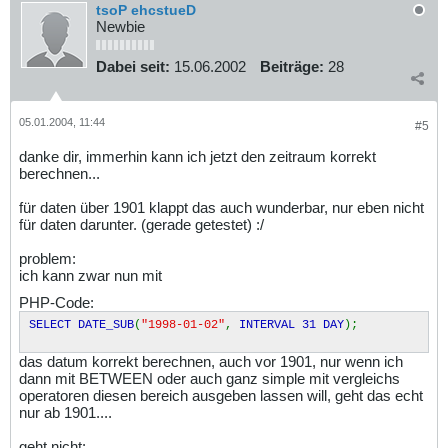
tsoP ehcstueD
Newbie
Dabei seit:
15.06.2002
Beiträge:
28
05.01.2004, 11:44
#5
danke dir, immerhin kann ich jetzt den zeitraum korrekt
berechnen...
für daten über 1901 klappt das auch wunderbar, nur eben nicht
für daten darunter. (gerade getestet) :/
problem:
ich kann zwar nun mit
PHP-Code:
SELECT DATE_SUB
(
"1998-01-02"
,
INTERVAL 31 DAY
);
das datum korrekt berechnen, auch vor 1901, nur wenn ich
dann mit BETWEEN oder auch ganz simple mit vergleichs
operatoren diesen bereich ausgeben lassen will, geht das echt
nur ab 1901....
geht nicht: