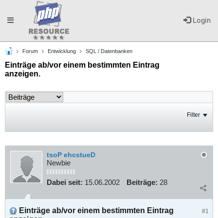
Toggle
Login
Forum
Entwicklung
SQL / Datenbanken
navigation
Einträge ab/vor einem bestimmten Eintrag
anzeigen.
Filter
tsoP ehcstueD
Newbie
Dabei seit:
15.06.2002
Beiträge:
28
Einträge ab/vor einem bestimmten Eintrag
#1