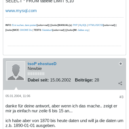
SELECT * FROM tabelle LIMIT 5,10
www.mysql.com
INFO
:
Erst suchen, dann posten!
[color=red] | [/color]MANUAL(s)
:
PHP
|
MySQL
|
HTML/JS/CSS
[color=red] |
[/color]NICE
:
GNOME Do
|
TESTS
:
Gästebuch
[color=red] | [/color]IM
:
Jabber.org
|
tsoP ehcstueD
Newbie
Dabei seit:
15.06.2002
Beiträge:
28
05.01.2004, 11:06
#3
danke für deine antwort, aber wenn ich das mache.. zeigt er
mir ja einfach nur zeile 6 bis 15 an...
ich habe aber von 1870 bis heute daten und will ja die daten um
z.b. 1890-01-01 ausgeben.