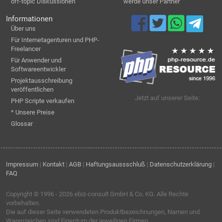
off-topic Diskussionen
werde unser Partner
Informationen
Über uns
Für Internetagenturen und PHP-
Freelancer
Für Anwender und
Softwareentwickler
Projektausschreibung
veröffentlichen
Jetzt auf unserer Seite:
PHP Scripte verkaufen
* Unsere Preise
Glossar
Impressum
|
Kontakt
|
AGB
|
Haftungsaussschluß
|
Datenschutzerklärung
|
FAQ
Copyright © 1996 - 2026
ebiz-consult GmbH & Co. KG
. Alle Rechte
vorbehalten.
Die auf dieser Seite verwendeten Produktbezeichnungen, Namen und
Warenzeichen sind Eigentum der jeweiligen Firmen.