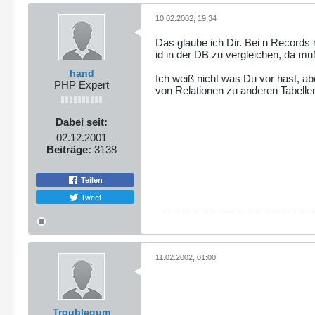
10.02.2002, 19:34
Das glaube ich Dir. Bei n Records 
id in der DB zu vergleichen, da mu
hand
Ich weiß nicht was Du vor hast, abe
PHP Expert
von Relationen zu anderen Tabelle
Dabei seit:
02.12.2001
Beiträge:
3138
Teilen
Tweet
11.02.2002, 01:00
Troublegum