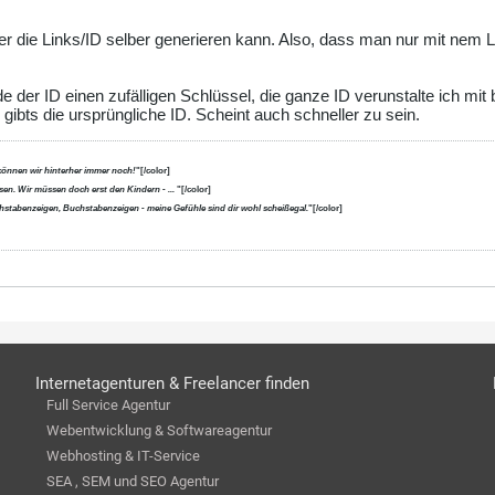
r die Links/ID selber generieren kann. Also, dass man nur mit nem L
 der ID einen zufälligen Schlüssel, die ganze ID verunstalte ich m
 gibts die ursprüngliche ID. Scheint auch schneller zu sein.
können wir hinterher immer noch!
"[/color]
en. Wir müssen doch erst den Kindern - ...
"[/color]
uchstabenzeigen, Buchstabenzeigen - meine Gefühle sind dir wohl scheißegal.
"[/color]
Internetagenturen & Freelancer finden
Full Service Agentur
Webentwicklung & Softwareagentur
Webhosting & IT-Service
SEA , SEM und SEO Agentur