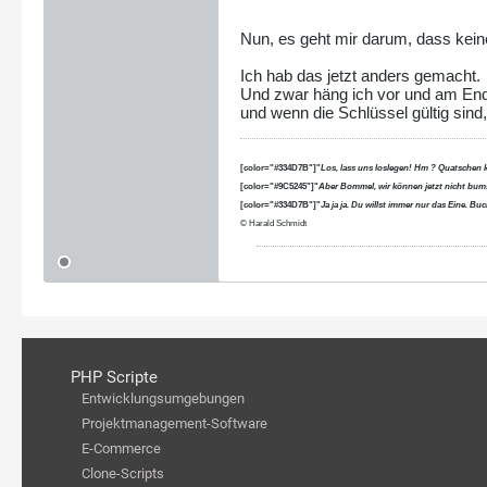
Nun, es geht mir darum, dass keine
Ich hab das jetzt anders gemacht.
Und zwar häng ich vor und am Ende
und wenn die Schlüssel gültig sind,
[color="#334D7B"]"
Los, lass uns loslegen! Hm ? Quatschen 
[color="#9C5245"]"
Aber Bommel, wir können jetzt nicht bums
[color="#334D7B"]"
Ja ja ja. Du willst immer nur das Eine. B
© Harald Schmidt
PHP Scripte
Entwicklungsumgebungen
Projektmanagement-Software
E-Commerce
Clone-Scripts