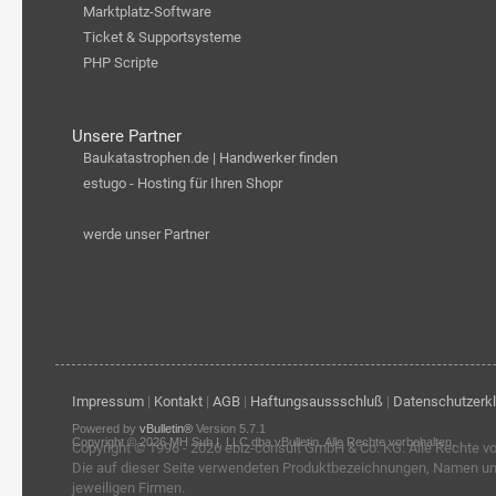
Marktplatz-Software
Ticket & Supportsysteme
PHP Scripte
Unsere Partner
Baukatastrophen.de | Handwerker finden
estugo - Hosting für Ihren Shopr
werde unser Partner
Impressum
|
Kontakt
|
AGB
|
Haftungsaussschluß
|
Datenschutzerk
Powered by
vBulletin®
Version 5.7.1
Copyright © 2026 MH Sub I, LLC dba vBulletin. Alle Rechte vorbehalten.
Copyright © 1996 - 2026
ebiz-consult GmbH & Co. KG
. Alle Rechte v
Die auf dieser Seite verwendeten Produktbezeichnungen, Namen u
jeweiligen Firmen.