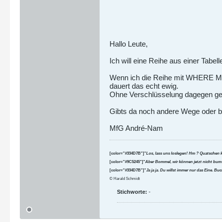
Hallo Leute,
Ich will eine Reihe aus einer Tabel
Wenn ich die Reihe mit WHERE MD5
dauert das echt ewig.
Ohne Verschlüsselung dagegen geht
Gibts da noch andere Wege oder b
MfG André-Nam
[color="#334D7B"]"
Los, lass uns loslegen! Hm ? Quatschen 
[color="#9C5245"]"
Aber Bommel, wir können jetzt nicht bums
[color="#334D7B"]"
Ja ja ja. Du willst immer nur das Eine. B
© Harald Schmidt
Stichworte:
-