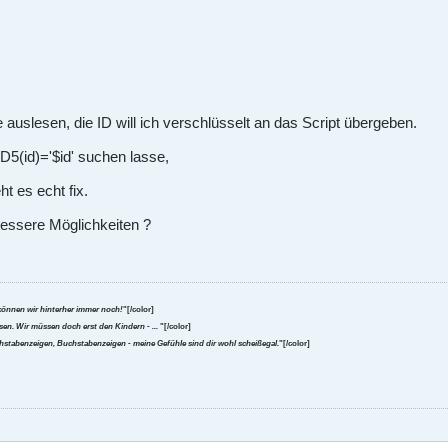
le auslesen, die ID will ich verschlüsselt an das Script übergeben.
(id)='$id' suchen lasse,
 es echt fix.
essere Möglichkeiten ?
können wir hinterher immer noch!
"[/color]
en. Wir müssen doch erst den Kindern - ...
"[/color]
uchstabenzeigen, Buchstabenzeigen - meine Gefühle sind dir wohl scheißegal.
"[/color]