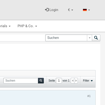
Login
€
rials
PHP & Co.
Seite
von
1
Filter
#1