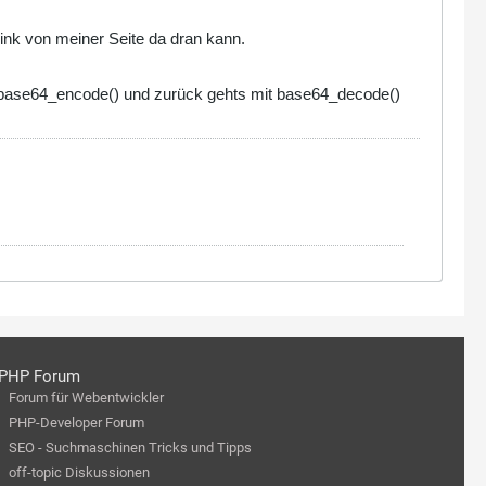
ink von meiner Seite da dran kann.
it base64_encode() und zurück gehts mit base64_decode()
PHP Forum
Forum für Webentwickler
PHP-Developer Forum
SEO - Suchmaschinen Tricks und Tipps
off-topic Diskussionen