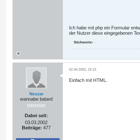
Ich habe mit php ein Formular entw
der Nutzer diese eingegebenen Text
Stichworte:
-
02.04.2002, 15:15
Einfach mit HTML.
Nezzar
wannabe batard
Dabei seit:
03.03.2002
Beiträge:
477