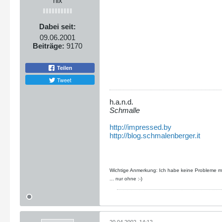
nix
Dabei seit:
09.06.2001
Beiträge:
9170
Teilen
Tweet
h.a.n.d.
Schmalle
http://impressed.by
http://blog.schmalenberger.it
Wichtige Anmerkung: Ich habe keine Probleme mit
... nur ohne :-)
20.04.2002, 14:12