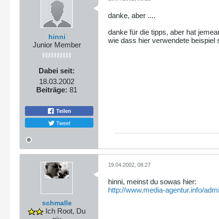
danke, aber ....
danke für die tipps, aber hat jemea
hinni
wie dass hier verwendete beispiel s
Junior Member
Dabei seit:
18.03.2002
Beiträge:
81
Teilen
Tweet
19.04.2002, 08:27
hinni, meinst du sowas hier:
http://www.media-agentur.info/adm
schmalle
Ich Root, Du