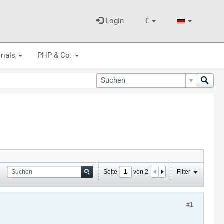
Login
€
rials
PHP & Co.
Seite
von
2
Filter
#1