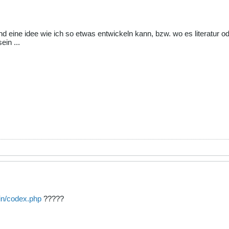
nd eine idee wie ich so etwas entwickeln kann, bzw. wo es literatur od
ein ...
in/codex.php
?????