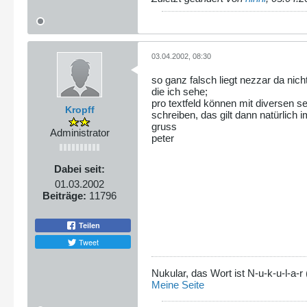
03.04.2002, 08:30
so ganz falsch liegt nezzar da nic
die ich sehe;
pro textfeld können mit diversen sel
Kropff
schreiben, das gilt dann natürlich
gruss
Administrator
peter
Dabei seit:
01.03.2002
Beiträge:
11796
Teilen
Tweet
Nukular, das Wort ist N-u-k-u-l-a
Meine Seite