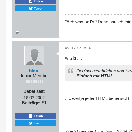
Teilen
Tweet
"Ach was soll's? Dann bau ich mir
03.04.2002, 07:16
witzig ....
hinni
Original geschrieben von Ne
Junior Member
Einfach mit HTML.
Dabei seit:
18.03.2002
..... weil ja jeder HTML beherrscht .
Beiträge:
81
Teilen
Tweet
Zuletzt geändert von
hinni
;
03.04.2