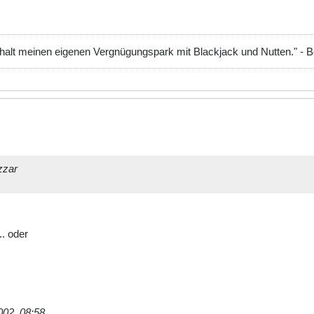
 halt meinen eigenen Vergnügungspark mit Blackjack und Nutten." - 
zzar
.. oder
002, 08:58
.