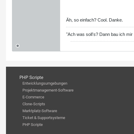
Äh, so einfach? Cool. Danke.
"Ach was soll's? Dann bau ich mir
PHP Scripte
Entwicklungsumgebungen
Projektmanagement-Software
E-Commerce
Clone-Scripts
Marktplatz-Software
Ticket & Supportsysteme
PHP Scripte