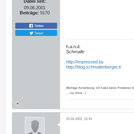
Dabei seit:
09.06.2001
Beiträge:
9170
Teilen
Tweet
h.a.n.d.
Schmalle
http://impressed.by
http://blog.schmalenberger.it
Wichtige Anmerkung: Ich habe keine Probleme mit
... nur ohne :-)
25.04.2002, 15:44