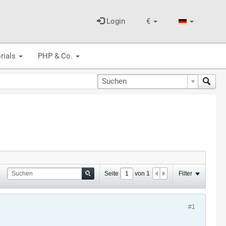
Login
€
rials
PHP & Co.
Seite
von
1
Filter
#1