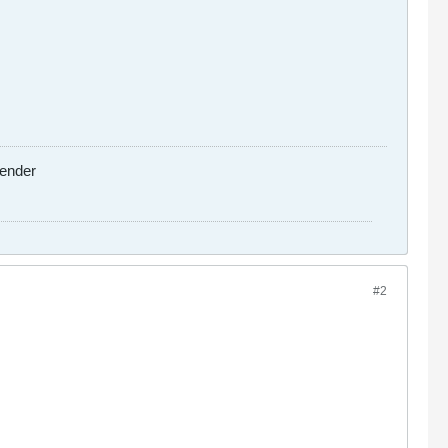
Bender
#2