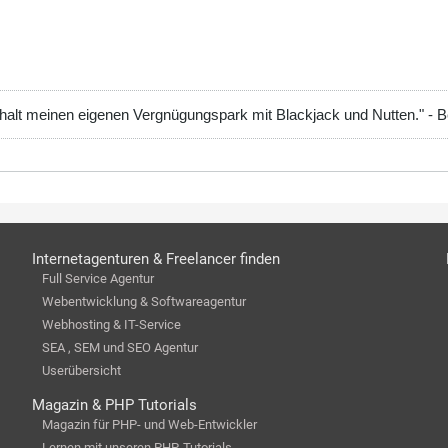
 halt meinen eigenen Vergnügungspark mit Blackjack und Nutten." - 
Internetagenturen & Freelancer finden
Full Service Agentur
Webentwicklung & Softwareagentur
Webhosting & IT-Service
SEA , SEM und SEO Agentur
Userübersicht
Magazin & PHP Tutorials
Magazin für PHP- und Web-Entwickler
Lernen mit unseren PHP-Tutorials