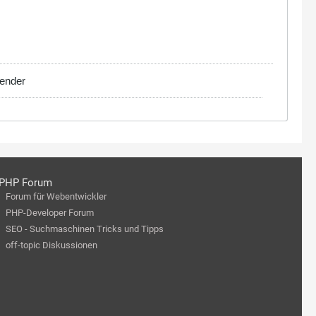
Bender
PHP Forum
Forum für Webentwickler
PHP-Developer Forum
SEO - Suchmaschinen Tricks und Tipps
off-topic Diskussionen