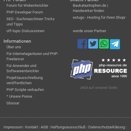
Forum für Webentwickler
Baukatastrophen.de |
Handwerker finden
PHP-Developer Forum
estugo - Hosting für Ihren Shopr
SEO - Suchmaschinen Tricks
und Tipps
off-topic Diskussionen
werde unser Partner
Informationen
Über uns
Für Internetagenturen und PHP-
Freelancer
Für Anwender und
Softwareentwickler
Projektausschreibung
veröffentlichen
Jetzt auf unserer Seite:
PHP Scripte verkaufen
* Unsere Preise
Glossar
Impressum
|
Kontakt
|
AGB
|
Haftungsaussschluß
|
Datenschutzerklärung
|