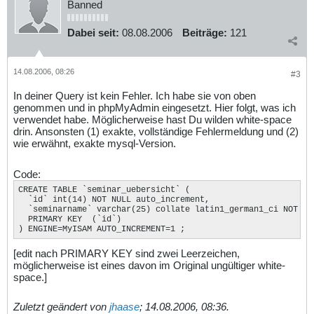
Banned
Dabei seit:
08.08.2006
Beiträge:
121
14.08.2006, 08:26
#3
In deiner Query ist kein Fehler. Ich habe sie von oben
genommen und in phpMyAdmin eingesetzt. Hier folgt, was ich
verwendet habe. Möglicherweise hast Du wilden white-space
drin. Ansonsten (1) exakte, vollständige Fehlermeldung und (2)
wie erwähnt, exakte mysql-Version.
Code:
CREATE TABLE `seminar_uebersicht` (

  `id` int(14) NOT NULL auto_increment,

  `seminarname` varchar(25) collate latin1_german1_ci NOT NUL
  PRIMARY KEY  (`id`)

) ENGINE=MyISAM AUTO_INCREMENT=1 ;
[edit nach PRIMARY KEY sind zwei Leerzeichen,
möglicherweise ist eines davon im Original ungültiger white-
space.]
Zuletzt geändert von
jhaase
;
14.08.2006, 08:36
.