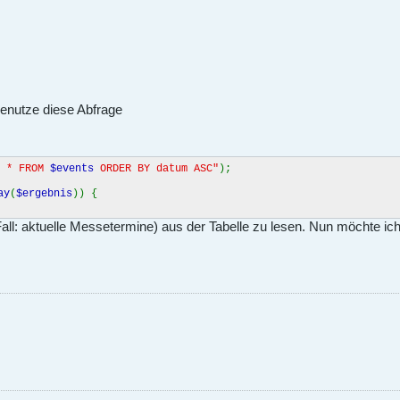
benutze diese Abfrage
T * FROM
$events
ORDER BY datum ASC"
);
ay
(
$ergebnis
)) {
l: aktuelle Messetermine) aus der Tabelle zu lesen. Nun möchte ich a