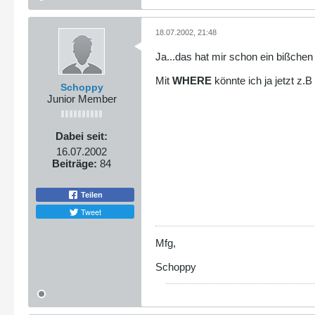
18.07.2002, 21:48
Ja...das hat mir schon ein bißchen 
Mit
WHERE
könnte ich ja jetzt z.B
Schoppy
Junior Member
Dabei seit:
16.07.2002
Beiträge:
84
Teilen
Tweet
Mfg,
Schoppy