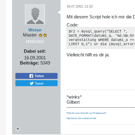
18.07.2002, 21:52
Mit diesem Script hole ich mir die 
Code:
Wotan
$r2 = mysql_query("SELECT *,

Master
DATE_FORMAT(datum1_a, '%d.%m.%Y'
veranstaltung WHERE datum1_a >= 
LIMIT 0,1") or die (mysql_error
Dabei seit:
Vielleicht hilft es dir ja.
16.09.2001
Beiträge:
5349
Teilen
Tweet
*winks*
Gilbert
---------------------------------------------
Hilfe für eine Vielzahl von Problemen!!!
http://www.1st-rootserver.de/