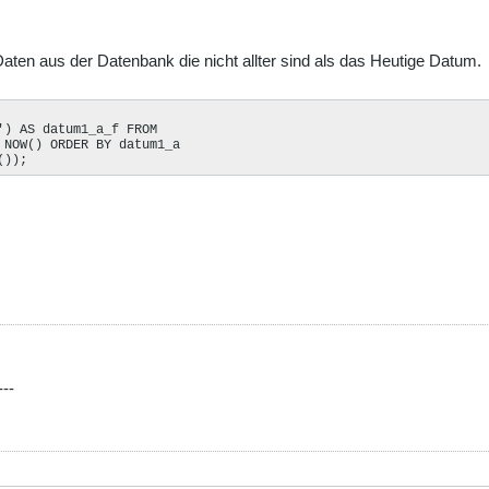
Daten aus der Datenbank die nicht allter sind als das Heutige Datum.
) AS datum1_a_f FROM

NOW() ORDER BY datum1_a

());
---