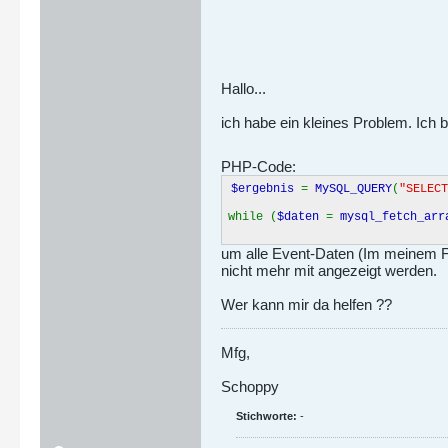
Hallo...
ich habe ein kleines Problem. Ich 
PHP-Code:
$ergebnis
=
MySQL_QUERY
(
"SELEC
while (
$daten
=
mysql_fetch_arr
um alle Event-Daten (Im meinem Fal
nicht mehr mit angezeigt werden.
Wer kann mir da helfen ??
Mfg,
Schoppy
Stichworte:
-