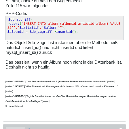
Stimmt, danke du hast nen Bug entdeckt.
Zeile 115 war folgende:
PHP-Code:
$db_zugriff
-
>
query
(
"INSERT INTO album (albumid,artistid,album) VALUE
S('','
$artistid
','
$album
')"
);
$albumid
=
$db_zugriff
->
insertid
();
Das Objekt $db_zugriff ist instanziert aber die Methode heißt
natürlich insert_id() und nicht insertid und liefert
mysql_insert_id() zurück
Das passiert, wenn ein Album noch nicht in der DAtenbank ist.
Deshalb nicht so häufig.
[color="#334D7B"]"
Los, lass uns loslegen! Hm ? Quatschen können wir hinterher immer noch!
"[/color]
[color="#9C5245"]"
Aber Bommel, wir können jetzt nicht bumsen. Wir müssen doch erst den Kindern - ...
"
[/color]
[color="#334D7B"]"
Ja ja ja. Du willst immer nur das Eine. Buchstabenzeigen, Buchstabenzeigen - meine
Gefühle sind dir wohl scheißegal.
"[/color]
© Harald Schmidt