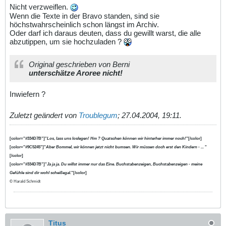
Nicht verzweiflen.
Wenn die Texte in der Bravo standen, sind sie
höchstwahrscheinlich schon längst im Archiv.
Oder darf ich daraus deuten, dass du gewillt warst, die alle
abzutippen, um sie hochzuladen ?
Original geschrieben von Berni
unterschätze Aroree nicht!
Inwiefern ?
Zuletzt geändert von
Troublegum
;
27.04.2004, 19:11
.
[color="#334D7B"]"
Los, lass uns loslegen! Hm ? Quatschen können wir hinterher immer noch!
"[/color]
[color="#9C5245"]"
Aber Bommel, wir können jetzt nicht bumsen. Wir müssen doch erst den Kindern - ...
"
[/color]
[color="#334D7B"]"
Ja ja ja. Du willst immer nur das Eine. Buchstabenzeigen, Buchstabenzeigen - meine
Gefühle sind dir wohl scheißegal.
"[/color]
© Harald Schmidt
Titus