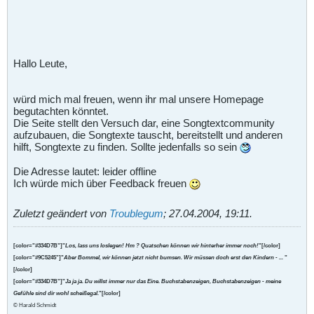
Hallo Leute,
würd mich mal freuen, wenn ihr mal unsere Homepage
begutachten könntet.
Die Seite stellt den Versuch dar, eine Songtextcommunity
aufzubauen, die Songtexte tauscht, bereitstellt und anderen
hilft, Songtexte zu finden. Sollte jedenfalls so sein
Die Adresse lautet: leider offline
Ich würde mich über Feedback freuen
Zuletzt geändert von
Troublegum
;
27.04.2004, 19:11
.
[color="#334D7B"]"
Los, lass uns loslegen! Hm ? Quatschen können wir hinterher immer noch!
"[/color]
[color="#9C5245"]"
Aber Bommel, wir können jetzt nicht bumsen. Wir müssen doch erst den Kindern - ...
"
[/color]
[color="#334D7B"]"
Ja ja ja. Du willst immer nur das Eine. Buchstabenzeigen, Buchstabenzeigen - meine
Gefühle sind dir wohl scheißegal.
"[/color]
© Harald Schmidt