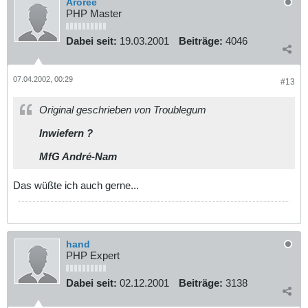
Aroree
PHP Master
Dabei seit:
19.03.2001
Beiträge:
4046
07.04.2002, 00:29
#13
Original geschrieben von Troublegum
Inwiefern ?
MfG André-Nam
Das wüßte ich auch gerne...
hand
PHP Expert
Dabei seit:
02.12.2001
Beiträge:
3138