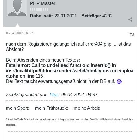
PHP Master
Dabei seit:
22.01.2001
Beiträge:
4292
06.04.2002, 04:27
#8
nach dem Registrieren gelange ich auf error404.php ... ist das
Absicht?
Beim Absenden eines neuen Textes:
Fatal error: Call to undefined function: insertid() in
/usr/local/httpd/htdocs/kunden/web4/html/lyricszone/uploa
d.php on line 115
Der Text taucht erwartungsgemäß nicht in der DB auf.
Zuletzt geändert von
Titus
;
06.04.2002, 04:33
.
mein Sport:
mein Frühstück:
meine Arbeit:
Sämtliche Code-Schnipsel sind im Allgemeinen nicht getestet und werden ohne Gewähr auf Fehlerfreiheit und Korrektheit
gepostet.