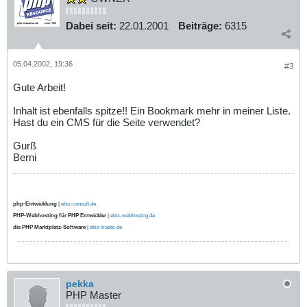
Dabei seit:
22.01.2001
Beiträge:
6315
05.04.2002, 19:36
#3
Gute Arbeit!
Inhalt ist ebenfalls spitze!! Ein Bookmark mehr in meiner Liste.
Hast du ein CMS für die Seite verwendet?
Gurß
Berni
php-Entwicklung
|
ebiz-consult.de
PHP-Webhosting für PHP Entwickler
|
ebiz-webhosting.de
die PHP Marktplatz-Software
|
ebiz-trader.de
pekka
PHP Master