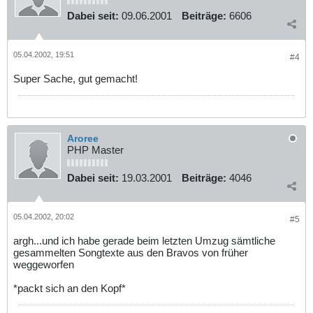
Dabei seit:
09.06.2001
Beiträge:
6606
05.04.2002, 19:51
#4
Super Sache, gut gemacht!
Aroree
PHP Master
Dabei seit:
19.03.2001
Beiträge:
4046
05.04.2002, 20:02
#5
argh...und ich habe gerade beim letzten Umzug sämtliche
gesammelten Songtexte aus den Bravos von früher
weggeworfen
*packt sich an den Kopf*