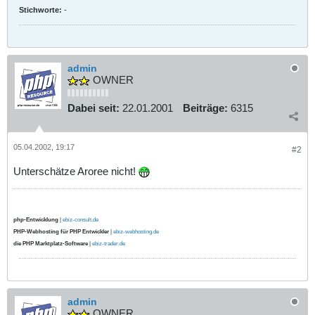
Stichworte:
-
admin
OWNER
Dabei seit:
22.01.2001
Beiträge:
6315
05.04.2002, 19:17
#2
Unterschätze Aroree nicht!
php-Entwicklung
|
ebiz-consult.de
PHP-Webhosting für PHP Entwickler
|
ebiz-webhosting.de
die PHP Marktplatz-Software
|
ebiz-trader.de
admin
OWNER