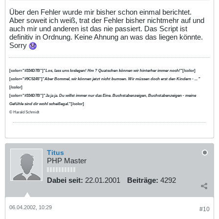
Über den Fehler wurde mir bisher schon einmal berichtet.
Aber soweit ich weiß, trat der Fehler bisher nichtmehr auf und
auch mir und anderen ist das nie passiert. Das Script ist
definitiv in Ordnung. Keine Ahnung an was das liegen könnte.
Sorry
[color="#334D7B"]"
Los, lass uns loslegen! Hm ? Quatschen können wir hinterher immer noch!
"[/color]
[color="#9C5245"]"
Aber Bommel, wir können jetzt nicht bumsen. Wir müssen doch erst den Kindern - ...
"
[/color]
[color="#334D7B"]"
Ja ja ja. Du willst immer nur das Eine. Buchstabenzeigen, Buchstabenzeigen - meine
Gefühle sind dir wohl scheißegal.
"[/color]
© Harald Schmidt
Titus
PHP Master
Dabei seit:
22.01.2001
Beiträge:
4292
06.04.2002, 10:29
#10