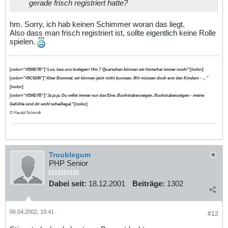
gerade frisch registriert hatte?
hm. Sorry, ich hab keinen Schimmer woran das liegt.
Also dass man frisch registriert ist, sollte eigentlich keine Rolle
spielen.
[color="#334D7B"]"
Los, lass uns loslegen! Hm ? Quatschen können wir hinterher immer noch!
"[/color]
[color="#9C5245"]"
Aber Bommel, wir können jetzt nicht bumsen. Wir müssen doch erst den Kindern - ...
"
[/color]
[color="#334D7B"]"
Ja ja ja. Du willst immer nur das Eine. Buchstabenzeigen, Buchstabenzeigen - meine
Gefühle sind dir wohl scheißegal.
"[/color]
© Harald Schmidt
Troublegum
PHP Senior
Dabei seit:
18.12.2001
Beiträge:
1302
06.04.2002, 10:41
#12