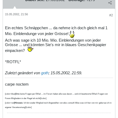
15.05.2002, 21:56
#2
Ein echtes Schnäppchen ... da nehme ich doch gleich mal 1
Mio. Einblendunge von jeder Grösse!
Ach was sage ich 10 Mio. Mio. Einblendungen von jeder
Grösse ... und könnten Sie's mir in blaues Geschenkpapier
einpacken?
*ROTFL*
Zuletzt geändert von
goth
;
15.05.2002, 21:59
.
carpe noctem
[color=blue]Bitte keine Fragen per EMail ... im Forum haben alle was davon ... und ich beantworte EMail-Fragen von
Foren-Mitgliedern in der Regel eh nicht![/color]
[color=red]
Hinweis:
Ich bin weder Mitglied noch Angestellter von ebiz-consult! Alles was ich hier von mir gebe tue ich in
eigener Verantwortung![/color]