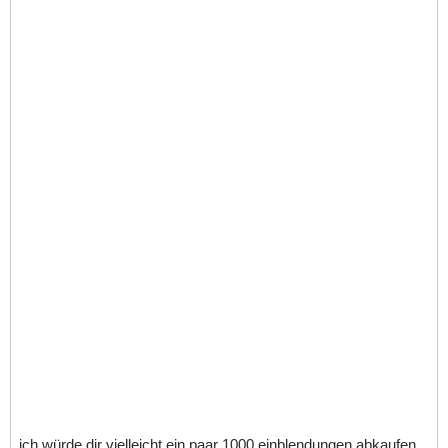
ich würde dir vielleicht ein paar 1000 einblendungen abkaufen,