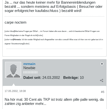
Ja ... nur das heute keiner mehr für Bannereinblendungen
bezahlt ... sondern meistens auf Erfolgsbasis ( Besucher oder
sogar erfolgreicher kaufabschluss ) bezahlt wird!
carpe noctem
[color=blue]Bitte keine Fragen per EMail ... im Forum haben alle was davon ... und ich beantworte EMail-Fragen von
Foren-Mitgliedern in der Regel eh nicht![/color]
[color=red]
Hinweis:
Ich bin weder Mitglied noch Angestellter von ebiz-consult! Alles was ich hier von mir gebe tue ich in
eigener Verantwortung![/color]
mrmain
Newbie
Dabei seit:
24.03.2002
Beiträge:
10
17.05.2002, 18:08
#6
Na hör mal. 30 Cent als TKP ist trotz allem pille palle wenig. da
zahlen zig anbieter mehr...