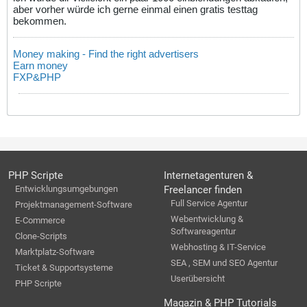
aber vorher würde ich gerne einmal einen gratis testtag
bekommen.
Money making - Find the right advertisers
Earn money
FXP&PHP
PHP Scripte
Internetagenturen &
Entwicklungsumgebungen
Freelancer finden
Full Service Agentur
Projektmanagement-Software
Webentwicklung &
E-Commerce
Softwareagentur
Clone-Scripts
Webhosting & IT-Service
Marktplatz-Software
SEA , SEM und SEO Agentur
Ticket & Supportsysteme
Userübersicht
PHP Scripte
Magazin & PHP Tutorials