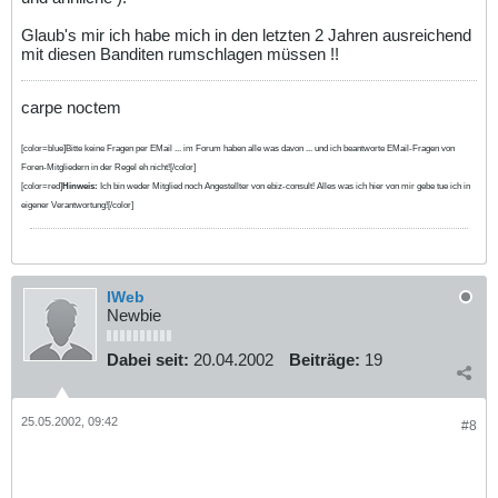
Glaub's mir ich habe mich in den letzten 2 Jahren ausreichend
mit diesen Banditen rumschlagen müssen !!
carpe noctem
[color=blue]Bitte keine Fragen per EMail ... im Forum haben alle was davon ... und ich beantworte EMail-Fragen von
Foren-Mitgliedern in der Regel eh nicht![/color]
[color=red]
Hinweis:
Ich bin weder Mitglied noch Angestellter von ebiz-consult! Alles was ich hier von mir gebe tue ich in
eigener Verantwortung![/color]
IWeb
Newbie
Dabei seit:
20.04.2002
Beiträge:
19
25.05.2002, 09:42
#8