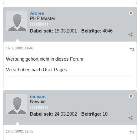
Aroree
PHP Master
Dabei seit:
19.03.2001
Beiträge:
4046
16.05.2002, 14:46
#3
Werbung gehört nicht in dieses Forum
Verschoben nach User Pages
mrmain
Newbie
Dabei seit:
24.03.2002
Beiträge:
10
16.05.2002, 19:55
#4