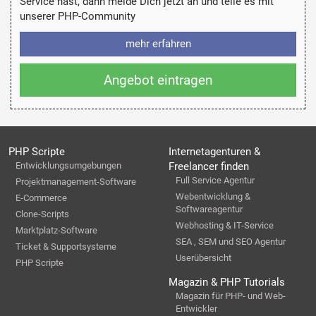
Service hast, dann melde Dich jetzt an und teile es mit
unserer PHP-Community
mehr erfahren
Angebot eintragen
PHP Scripte
Internetagenturen &
Entwicklungsumgebungen
Freelancer finden
Full Service Agentur
Projektmanagement-Software
Webentwicklung &
E-Commerce
Softwareagentur
Clone-Scripts
Webhosting & IT-Service
Marktplatz-Software
SEA , SEM und SEO Agentur
Ticket & Supportsysteme
Userübersicht
PHP Scripte
Magazin & PHP Tutorials
Magazin für PHP- und Web-
Entwickler