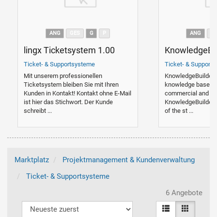
ANG
GES
G
P
ANG
G
lingx Ticketsystem 1.00
KnowledgeBui
Ticket- & Supportsysteme
Ticket- & Support
Mit unserem professionellen
KnowledgeBuilder i
Ticketsystem bleiben Sie mit Ihren
knowledge base / F
Kunden in Kontakt! Kontakt ohne E-Mail
commercial and pe
ist hier das Stichwort. Der Kunde
KnowledgeBuilder p
schreibt ...
of the st ...
Marktplatz
Projektmanagement & Kundenverwaltung
Ticket- & Supportsysteme
6 Angebote