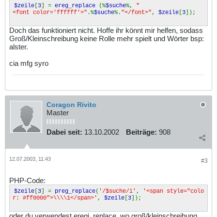
$zeile
[
3
] =
ereg_replace
(%
$suche
%,
"
<font color='ffffff'>"
.%
$suche
%.
"</font>"
,
$zeile
[
3
]);
Doch das funktioniert nicht. Hoffe ihr könnt mir helfen, sodass
Groß/Kleinschreibung keine Rolle mehr spielt und Wörter bsp:
alster.
cia mfg syro
Coragon Rivito
Master
Dabei seit:
13.10.2002
Beiträge:
908
12.07.2003, 11:43
#3
PHP-Code:
$zeile
[
3
] =
preg_replace
(
'/$suche/i'
,
'<span style="colo
r: #ff0000">\\\\1</span>'
,
$zeile
[
3
]);
oder du verwendest eregi_replace, wo groß/kleinschreibung