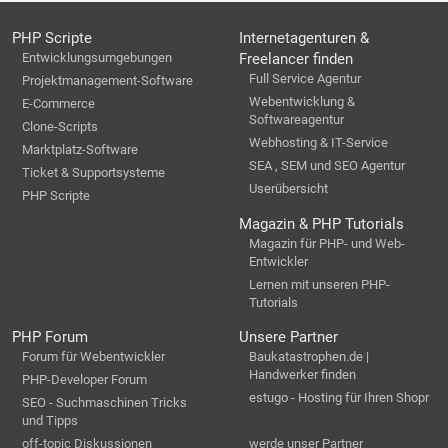
PHP Scripte
Internetagenturen &
Entwicklungsumgebungen
Freelancer finden
Full Service Agentur
Projektmanagement-Software
Webentwicklung &
E-Commerce
Softwareagentur
Clone-Scripts
Webhosting & IT-Service
Marktplatz-Software
SEA , SEM und SEO Agentur
Ticket & Supportsysteme
Userübersicht
PHP Scripte
Magazin & PHP Tutorials
Magazin für PHP- und Web-
Entwickler
Lernen mit unseren PHP-
Tutorials
PHP Forum
Unsere Partner
Forum für Webentwickler
Baukatastrophen.de |
Handwerker finden
PHP-Developer Forum
estugo - Hosting für Ihren Shopr
SEO - Suchmaschinen Tricks
und Tipps
off-topic Diskussionen
werde unser Partner