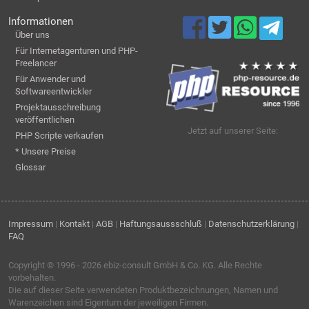
Informationen
Über uns
Für Internetagenturen und PHP-
Freelancer
Für Anwender und
Softwareentwickler
Projektausschreibung
veröffentlichen
Jetzt auf unserer Seite:
PHP Scripte verkaufen
* Unsere Preise
Glossar
Impressum
|
Kontakt
|
AGB
|
Haftungsaussschluß
|
Datenschutzerklärung
|
FAQ
Copyright © 1996 - 2026
ebiz-consult GmbH & Co. KG
. Alle Rechte
vorbehalten.
Die auf dieser Seite verwendeten Produktbezeichnungen, Namen und
Warenzeichen sind Eigentum der jeweiligen Firmen.