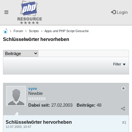
Toggle
Login
Forum
Scripts
Apps und PHP Script Gesuche
navigation
Schlüsselwörter hervorheben
Filter
syro
Newbie
Dabei seit:
27.02.2003
Beiträge:
48
Schlüsselwörter hervorheben
#1
12.07.2003, 10:47