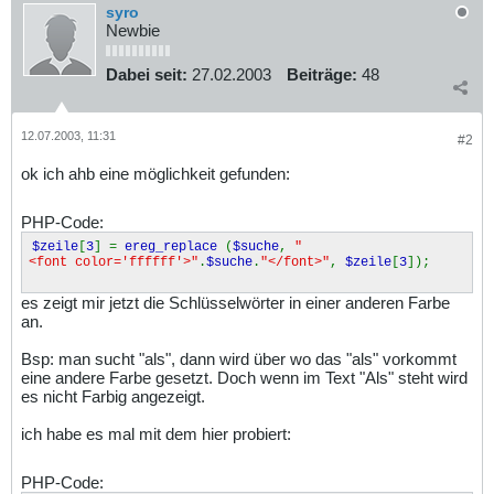
syro
Newbie
Dabei seit:
27.02.2003
Beiträge:
48
12.07.2003, 11:31
#2
ok ich ahb eine möglichkeit gefunden:
PHP-Code:
$zeile
[
3
] =
ereg_replace
(
$suche
,
"
<font color='ffffff'>"
.
$suche
.
"</font>"
,
$zeile
[
3
]);
es zeigt mir jetzt die Schlüsselwörter in einer anderen Farbe
an.
Bsp: man sucht "als", dann wird über wo das "als" vorkommt
eine andere Farbe gesetzt. Doch wenn im Text "Als" steht wird
es nicht Farbig angezeigt.
ich habe es mal mit dem hier probiert:
PHP-Code: