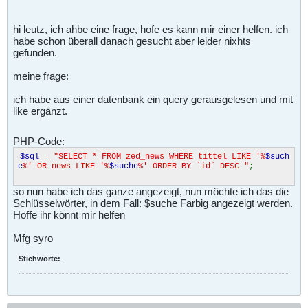
hi leutz, ich ahbe eine frage, hofe es kann mir einer helfen. ich
habe schon überall danach gesucht aber leider nixhts
gefunden.
meine frage:
ich habe aus einer datenbank ein query gerausgelesen und mit
like ergänzt.
PHP-Code:
$sql
=
"SELECT * FROM zed_news WHERE tittel LIKE '%
$such
e
%' OR news LIKE '%
$suche
%' ORDER BY `id` DESC "
;
so nun habe ich das ganze angezeigt, nun möchte ich das die
Schlüsselwörter, in dem Fall: $suche Farbig angezeigt werden.
Hoffe ihr könnt mir helfen
Mfg syro
Stichworte:
-