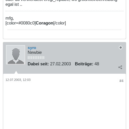
egal ist ..
mfg,
[color=#0080c0]
Coragon
[/color]
syro
Newbie
Dabei seit:
27.02.2003
Beiträge:
48
12.07.2003, 12:03
#4