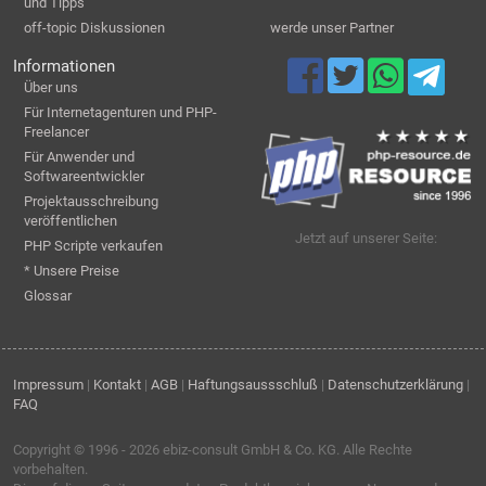
und Tipps
off-topic Diskussionen
werde unser Partner
Informationen
Über uns
Für Internetagenturen und PHP-
Freelancer
Für Anwender und
Softwareentwickler
Projektausschreibung
veröffentlichen
Jetzt auf unserer Seite:
PHP Scripte verkaufen
* Unsere Preise
Glossar
Impressum
|
Kontakt
|
AGB
|
Haftungsaussschluß
|
Datenschutzerklärung
|
FAQ
Copyright © 1996 - 2026
ebiz-consult GmbH & Co. KG
. Alle Rechte
vorbehalten.