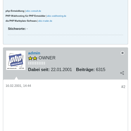
php-Entwicklung
|
ebiz-consult.de
PHP-Webhosting für PHP Entwickler
|
ebiz-webhosting.de
die PHP Marktplatz-Software
|
ebiz-trader.de
Stichworte:
-
admin
OWNER
Dabei seit:
22.01.2001
Beiträge:
6315
16.02.2001, 14:44
#2