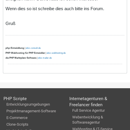
Wenn dies so ist schreibe dies auch bitte ins Forum.
Gruß
php-Entwicklung
|
ebiz-consult.de
PHP-Webhosting für PHP Entwickler
|
ebiz-webhosting.de
die PHP Marktplatz-Software
|
ebiz-trader.de
PHP Scripte
Internetagenturen &
Entwicklungsumgebungen
Freelancer finden
Full Service Agentur
Projektmanagement-Software
Webentwicklung &
E-Commerce
Softwareagentur
Clone-Scripts
Webhosting & IT-Service