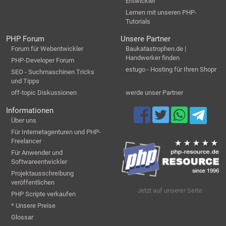
Entwickler
Lernen mit unseren PHP-
Tutorials
PHP Forum
Unsere Partner
Forum für Webentwickler
Baukatastrophen.de |
Handwerker finden
PHP-Developer Forum
estugo - Hosting für Ihren Shopr
SEO - Suchmaschinen Tricks
und Tipps
off-topic Diskussionen
werde unser Partner
Informationen
Über uns
Für Internetagenturen und PHP-
Freelancer
Für Anwender und
Softwareentwickler
Projektausschreibung
veröffentlichen
Jetzt auf unserer Seite:
PHP Scripte verkaufen
* Unsere Preise
Glossar