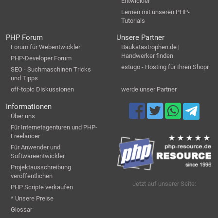
Entwickler
Lernen mit unseren PHP-
Tutorials
PHP Forum
Unsere Partner
Forum für Webentwickler
Baukatastrophen.de |
Handwerker finden
PHP-Developer Forum
estugo - Hosting für Ihren Shopr
SEO - Suchmaschinen Tricks
und Tipps
off-topic Diskussionen
werde unser Partner
Informationen
Über uns
Für Internetagenturen und PHP-
Freelancer
Für Anwender und
Softwareentwickler
Projektausschreibung
veröffentlichen
Jetzt auf unserer Seite:
PHP Scripte verkaufen
* Unsere Preise
Glossar