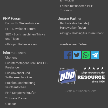
Entwickler
Lernen mit unseren PHP-
Tutorials
PHP Forum
Unsere Partner
Forum für Webentwickler
Baukatastrophen.de |
Handwerker finden
PHP-Developer Forum
estugo - Hosting für Ihren Shopr
SEO - Suchmaschinen Tricks
und Tipps
off-topic Diskussionen
werde unser Partner
Informationen
Über uns
Für Internetagenturen und PHP-
Freelancer
Für Anwender und
Softwareentwickler
Projektausschreibung
veröffentlichen
Jetzt auf unserer Seite:
PHP Scripte verkaufen
* Unsere Preise
Glossar