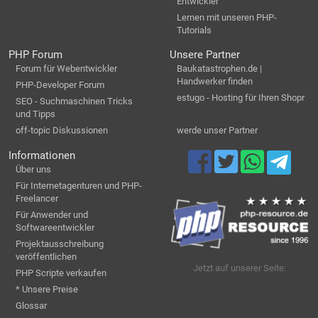
Entwickler
Lernen mit unseren PHP-
Tutorials
PHP Forum
Unsere Partner
Forum für Webentwickler
Baukatastrophen.de |
Handwerker finden
PHP-Developer Forum
estugo - Hosting für Ihren Shopr
SEO - Suchmaschinen Tricks
und Tipps
off-topic Diskussionen
werde unser Partner
Informationen
Über uns
Für Internetagenturen und PHP-
Freelancer
Für Anwender und
Softwareentwickler
Projektausschreibung
veröffentlichen
Jetzt auf unserer Seite:
PHP Scripte verkaufen
* Unsere Preise
Glossar