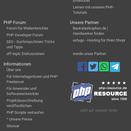
Entwickler
Lernen mit unseren PHP-
Tutorials
PHP Forum
Unsere Partner
Forum für Webentwickler
Baukatastrophen.de |
Handwerker finden
PHP-Developer Forum
estugo - Hosting für Ihren Shopr
SEO - Suchmaschinen Tricks
und Tipps
off-topic Diskussionen
werde unser Partner
Informationen
Über uns
Für Internetagenturen und PHP-
Freelancer
Für Anwender und
Softwareentwickler
Projektausschreibung
veröffentlichen
Jetzt auf unserer Seite:
PHP Scripte verkaufen
* Unsere Preise
Glossar