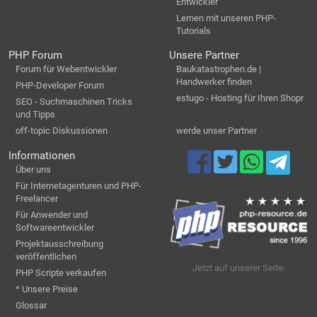
Entwickler
Lernen mit unseren PHP-
Tutorials
PHP Forum
Unsere Partner
Forum für Webentwickler
Baukatastrophen.de |
Handwerker finden
PHP-Developer Forum
estugo - Hosting für Ihren Shopr
SEO - Suchmaschinen Tricks
und Tipps
off-topic Diskussionen
werde unser Partner
Informationen
Über uns
Für Internetagenturen und PHP-
Freelancer
Für Anwender und
Softwareentwickler
Projektausschreibung
veröffentlichen
Jetzt auf unserer Seite:
PHP Scripte verkaufen
* Unsere Preise
Glossar