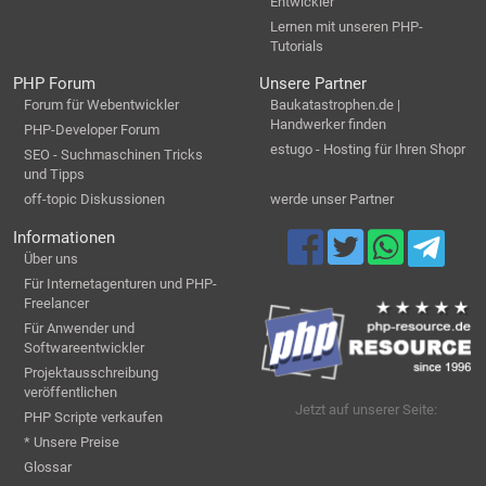
Entwickler
Lernen mit unseren PHP-
Tutorials
PHP Forum
Unsere Partner
Forum für Webentwickler
Baukatastrophen.de |
Handwerker finden
PHP-Developer Forum
estugo - Hosting für Ihren Shopr
SEO - Suchmaschinen Tricks
und Tipps
off-topic Diskussionen
werde unser Partner
Informationen
Über uns
Für Internetagenturen und PHP-
Freelancer
Für Anwender und
Softwareentwickler
Projektausschreibung
veröffentlichen
Jetzt auf unserer Seite:
PHP Scripte verkaufen
* Unsere Preise
Glossar