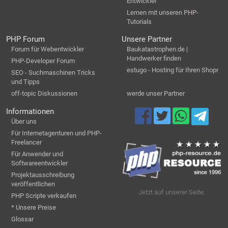
Entwickler
Lernen mit unseren PHP-
Tutorials
PHP Forum
Unsere Partner
Forum für Webentwickler
Baukatastrophen.de |
Handwerker finden
PHP-Developer Forum
estugo - Hosting für Ihren Shopr
SEO - Suchmaschinen Tricks
und Tipps
off-topic Diskussionen
werde unser Partner
Informationen
Über uns
Für Internetagenturen und PHP-
Freelancer
Für Anwender und
Softwareentwickler
Projektausschreibung
veröffentlichen
Jetzt auf unserer Seite:
PHP Scripte verkaufen
* Unsere Preise
Glossar