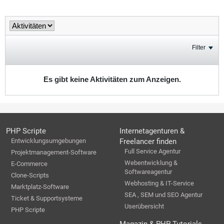
Filter
Es gibt keine Aktivitäten zum Anzeigen.
PHP Scripte
Internetagenturen &
Entwicklungsumgebungen
Freelancer finden
Full Service Agentur
Projektmanagement-Software
Webentwicklung &
E-Commerce
Softwareagentur
Clone-Scripts
Webhosting & IT-Service
Marktplatz-Software
SEA , SEM und SEO Agentur
Ticket & Supportsysteme
Userübersicht
PHP Scripte
Magazin & PHP Tutorials