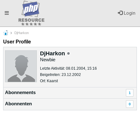
Toggle
Login
DjHarkon
navigation
User Profile
DjHarkon
Newbie
Letzte Aktivität: 08.01.2004, 15:16
Beigetreten: 23.12.2002
Ort: Kaarst
Abonnements
1
Abonnenten
0