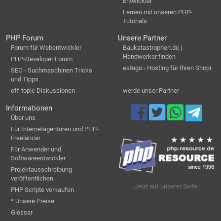
Entwickler
Lernen mit unseren PHP-
Tutorials
PHP Forum
Unsere Partner
Forum für Webentwickler
Baukatastrophen.de |
Handwerker finden
PHP-Developer Forum
estugo - Hosting für Ihren Shopr
SEO - Suchmaschinen Tricks
und Tipps
off-topic Diskussionen
werde unser Partner
Informationen
Über uns
Für Internetagenturen und PHP-
Freelancer
Für Anwender und
Softwareentwickler
Projektausschreibung
veröffentlichen
Jetzt auf unserer Seite:
PHP Scripte verkaufen
* Unsere Preise
Glossar