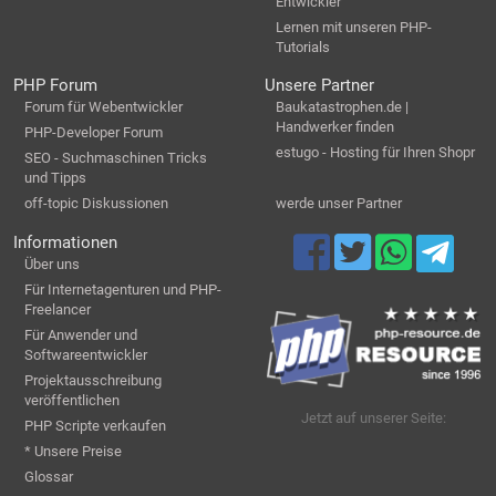
Entwickler
Lernen mit unseren PHP-
Tutorials
PHP Forum
Unsere Partner
Forum für Webentwickler
Baukatastrophen.de |
Handwerker finden
PHP-Developer Forum
estugo - Hosting für Ihren Shopr
SEO - Suchmaschinen Tricks
und Tipps
off-topic Diskussionen
werde unser Partner
Informationen
Über uns
Für Internetagenturen und PHP-
Freelancer
Für Anwender und
Softwareentwickler
Projektausschreibung
veröffentlichen
Jetzt auf unserer Seite:
PHP Scripte verkaufen
* Unsere Preise
Glossar