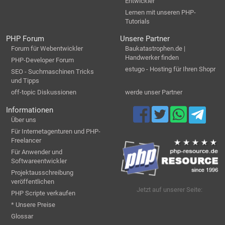
Entwickler
Lernen mit unseren PHP-
Tutorials
PHP Forum
Unsere Partner
Forum für Webentwickler
Baukatastrophen.de |
Handwerker finden
PHP-Developer Forum
estugo - Hosting für Ihren Shopr
SEO - Suchmaschinen Tricks
und Tipps
off-topic Diskussionen
werde unser Partner
Informationen
Über uns
Für Internetagenturen und PHP-
Freelancer
Für Anwender und
Softwareentwickler
Projektausschreibung
veröffentlichen
Jetzt auf unserer Seite:
PHP Scripte verkaufen
* Unsere Preise
Glossar