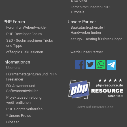
Entwickler
Lernen mit unseren PHP-
Tutorials
PHP Forum
Unsere Partner
Forum für Webentwickler
Baukatastrophen.de |
Handwerker finden
PHP-Developer Forum
estugo - Hosting für Ihren Shopr
SEO - Suchmaschinen Tricks
und Tipps
off-topic Diskussionen
werde unser Partner
Informationen
Über uns
Für Internetagenturen und PHP-
Freelancer
Für Anwender und
Softwareentwickler
Projektausschreibung
veröffentlichen
Jetzt auf unserer Seite:
PHP Scripte verkaufen
* Unsere Preise
Glossar