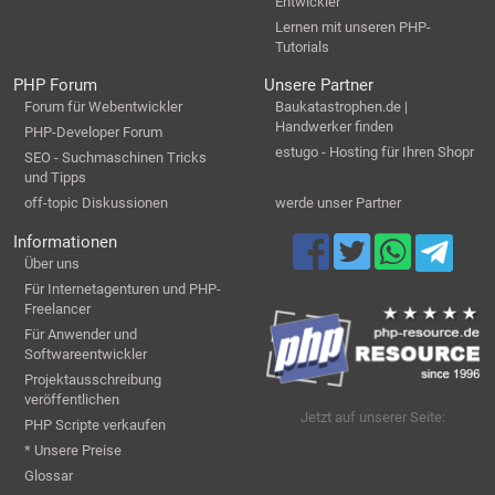
Entwickler
Lernen mit unseren PHP-
Tutorials
PHP Forum
Unsere Partner
Forum für Webentwickler
Baukatastrophen.de |
Handwerker finden
PHP-Developer Forum
estugo - Hosting für Ihren Shopr
SEO - Suchmaschinen Tricks
und Tipps
off-topic Diskussionen
werde unser Partner
Informationen
Über uns
Für Internetagenturen und PHP-
Freelancer
Für Anwender und
Softwareentwickler
Projektausschreibung
veröffentlichen
Jetzt auf unserer Seite:
PHP Scripte verkaufen
* Unsere Preise
Glossar