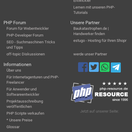
Entwickler
Lernen mit unseren PHP-
Tutorials
PHP Forum
Unsere Partner
Forum für Webentwickler
Baukatastrophen.de |
Handwerker finden
PHP-Developer Forum
estugo - Hosting für Ihren Shopr
SEO - Suchmaschinen Tricks
und Tipps
off-topic Diskussionen
werde unser Partner
Informationen
Über uns
Für Internetagenturen und PHP-
Freelancer
Für Anwender und
Softwareentwickler
Projektausschreibung
veröffentlichen
Jetzt auf unserer Seite:
PHP Scripte verkaufen
* Unsere Preise
Glossar