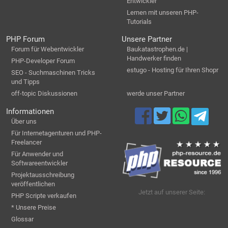
Entwickler
Lernen mit unseren PHP-
Tutorials
PHP Forum
Unsere Partner
Forum für Webentwickler
Baukatastrophen.de |
Handwerker finden
PHP-Developer Forum
estugo - Hosting für Ihren Shopr
SEO - Suchmaschinen Tricks
und Tipps
off-topic Diskussionen
werde unser Partner
Informationen
Über uns
Für Internetagenturen und PHP-
Freelancer
Für Anwender und
Softwareentwickler
Projektausschreibung
veröffentlichen
Jetzt auf unserer Seite:
PHP Scripte verkaufen
* Unsere Preise
Glossar