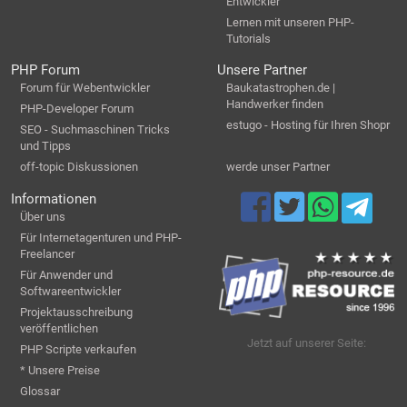
Entwickler
Lernen mit unseren PHP-
Tutorials
PHP Forum
Unsere Partner
Forum für Webentwickler
Baukatastrophen.de |
Handwerker finden
PHP-Developer Forum
estugo - Hosting für Ihren Shopr
SEO - Suchmaschinen Tricks
und Tipps
off-topic Diskussionen
werde unser Partner
Informationen
Über uns
Für Internetagenturen und PHP-
Freelancer
Für Anwender und
Softwareentwickler
Projektausschreibung
veröffentlichen
Jetzt auf unserer Seite:
PHP Scripte verkaufen
* Unsere Preise
Glossar