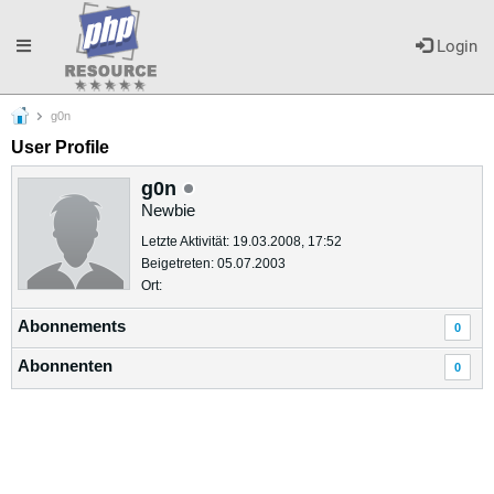
Toggle
Login
g0n
navigation
User Profile
g0n
Newbie
Letzte Aktivität: 19.03.2008, 17:52
Beigetreten: 05.07.2003
Ort:
Abonnements
0
Abonnenten
0