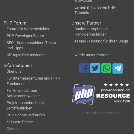
Entwickler
Lernen mit unseren PHP-
Tutorials
PHP Forum
Unsere Partner
Forum für Webentwickler
Baukatastrophen.de |
Handwerker finden
PHP-Developer Forum
estugo - Hosting für Ihren Shopr
SEO - Suchmaschinen Tricks
und Tipps
off-topic Diskussionen
werde unser Partner
Informationen
Über uns
Für Internetagenturen und PHP-
Freelancer
Für Anwender und
Softwareentwickler
Projektausschreibung
veröffentlichen
Jetzt auf unserer Seite:
PHP Scripte verkaufen
* Unsere Preise
Glossar