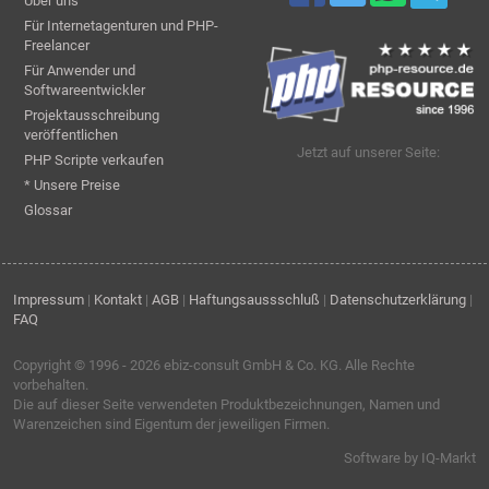
Über uns
Für Internetagenturen und PHP-
Freelancer
Für Anwender und
Softwareentwickler
Projektausschreibung
veröffentlichen
Jetzt auf unserer Seite:
PHP Scripte verkaufen
* Unsere Preise
Glossar
Impressum
|
Kontakt
|
AGB
|
Haftungsaussschluß
|
Datenschutzerklärung
|
FAQ
Copyright © 1996 - 2026
ebiz-consult GmbH & Co. KG
. Alle Rechte
vorbehalten.
Die auf dieser Seite verwendeten Produktbezeichnungen, Namen und
Warenzeichen sind Eigentum der jeweiligen Firmen.
Software by IQ-Markt