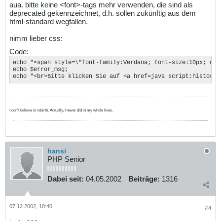
aua. bitte keine <font>-tags mehr verwenden, die sind als
deprecated gekennzeichnet, d.h. sollen zukünftig aus dem
html-standard wegfallen.
nimm lieber css:
Code:
echo "<span style=\"font-family:Verdana; font-size:10px; col
echo $error_msg;

echo "<br>Bitte klicken Sie auf <a href=java script:history.
I don't believe in rebirth. Actually, I never did in my whole lives.
hansi
PHP Senior
Dabei seit:
04.05.2002
Beiträge:
1316
07.12.2002, 18:40
#4