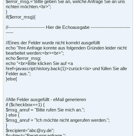
$error_msg.="Bitte geben Sie an, welche Anfrage Sie an uns
richten möchten.<br>";
}
if($error_msg){
//------------------------ Hier die Echoausgabe --------------------------
-----
//Eines der Felder wurde nicht korrekt ausgefüllt
echo "Ihre Anfrage konnte aus folgenden Gründen leider nicht
bearbeitet werden:<br><br>";
echo $error_msg;
echo "<br>Bitte klicken Sie auf <a
href=javascript
:history.back(1)>zurück</a> und füllen Sie alle
Felder aus.";
}else{
//Alle Felder ausgefüllt - eMail generieren
if ($checkbox==1) {
$msg_anruf = "Bitte rufen Sie mich an.";
} else {
$msg_anruf = "Ich möchte nicht angerufen werden.";
}
$recipient="abc@xy.de";
$subject="Beratungsanfrage ";