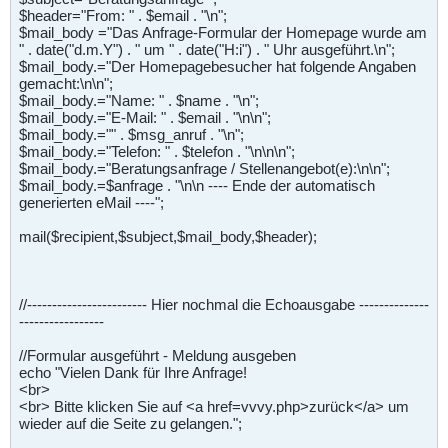
$header="From: " . $email . "\n";
$mail_body ="Das Anfrage-Formular der Homepage wurde am
" . date("d.m.Y") . " um " . date("H:i") . " Uhr ausgeführt.\n";
$mail_body.="Der Homepagebesucher hat folgende Angaben
gemacht:\n\n";
$mail_body.="Name: " . $name . "\n";
$mail_body.="E-Mail: " . $email . "\n\n";
$mail_body.="" . $msg_anruf . "\n";
$mail_body.="Telefon: " . $telefon . "\n\n\n";
$mail_body.="Beratungsanfrage / Stellenangebot(e):\n\n";
$mail_body.=$anfrage . "\n\n ---- Ende der automatisch
generierten eMail ----";
mail($recipient,$subject,$mail_body,$header);
//------------------------ Hier nochmal die Echoausgabe --------------
-----------------
//Formular ausgeführt - Meldung ausgeben
echo "Vielen Dank für Ihre Anfrage!
<br>
<br> Bitte klicken Sie auf <a href=vvvy.php>zurück</a> um
wieder auf die Seite zu gelangen.";