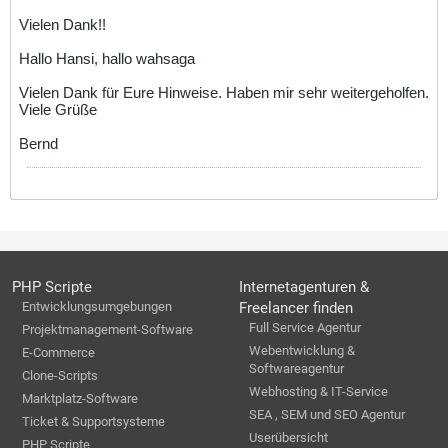
Vielen Dank!!
Hallo Hansi, hallo wahsaga
Vielen Dank für Eure Hinweise. Haben mir sehr weitergeholfen.
Viele Grüße
Bernd
PHP Scripte
Internetagenturen &
Entwicklungsumgebungen
Freelancer finden
Full Service Agentur
Projektmanagement-Software
Webentwicklung &
E-Commerce
Softwareagentur
Clone-Scripts
Webhosting & IT-Service
Marktplatz-Software
SEA , SEM und SEO Agentur
Ticket & Supportsysteme
Userübersicht
PHP Scripte