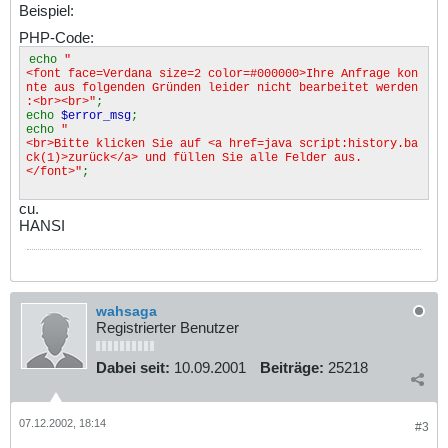
Beispiel:
PHP-Code:
echo
"
<font face=Verdana size=2 color=#000000>Ihre Anfrage kon
nte aus folgenden Gründen leider nicht bearbeitet werden
:<br><br>"
;
echo
$error_msg
;
echo
"
<br>Bitte klicken Sie auf <a href=java script:history.ba
ck(1)>zurück</a> und füllen Sie alle Felder aus.
</font>"
;
cu.
HANSI
wahsaga
Registrierter Benutzer
Dabei seit:
10.09.2001
Beiträge:
25218
07.12.2002, 18:14
#3