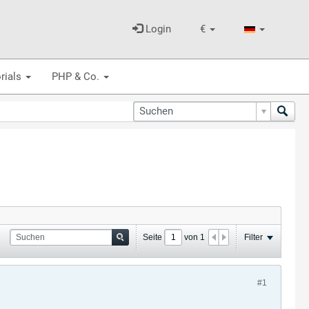
Login
€
rials
PHP & Co.
Seite
von
1
Filter
#1