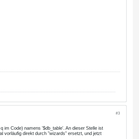
#3
q im Code) namens '$db_table'. An dieser Stelle ist
orläufig direkt durch "wizards" ersetzt, und jetzt