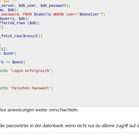
k her */
_server
,
$db_user
,
$db_passwort
);
me
,
$db
);
, password, FROM
$tabelle
WHERE user='
$benutzer
'"
;
$querry
,
$db
);
ffected_rows
(
$db
);
'
)
_fetch_row
(
$result
))
;
[
1
];
==
$user
)
ord
==
$pass
)
o
'Login erfolgreich'
;
o
'Falsches Passwort'
;
 else anweisungen weiter verschachteln.
cher Benutzername'
;
ie passwörter in der datenbank wenn nicht nur du alleine zugriff auf d
rname nicht in der Datenbank'
;