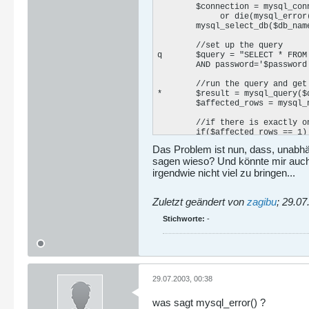
	$connection = mysql_connect($db_host, $db_user, $db_pass)

             or die(mysql_error(
	mysql_select_db($db_name);

	//set up the query

q	$query = "SELECT * FROM $db_table WHERE user_name='$user_name'

        AND password='$password'
	//run the query and get the number of affected rows

*	$result = mysql_query($query, $connection) or die('error making query');

	$affected_rows = mysql_num_rows($result);

	//if there is exactly one row, validate the user, else, invalidate him :)

	if($affected_rows == 1)

	{

Das Problem ist nun, dass, unabh
		$_SESSION['user_name'] = $user_name;

sagen wieso? Und könnte mir auch 
		print 'validated';

	}

irgendwie nicht viel zu bringen...
	else

	{

		print 'invalid login';

Zuletzt geändert von
zagibu
;
29.07
	}

Stichworte:
-
?>

</body>

</html>
29.07.2003, 00:38
was sagt mysql_error() ?