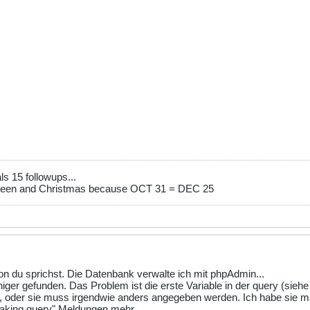
s 15 followups...
ween and Christmas because OCT 31 = DEC 25
on du sprichst. Die Datenbank verwalte ich mit phpAdmin...
ger gefunden. Das Problem ist die erste Variable in der query (siehe 
, oder sie muss irgendwie anders angegeben werden. Ich habe sie mal v
aking query" Meldungen mehr.