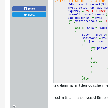
/* Erstellt Connect zu Datenban
$db
=
mysql_connect
(
$db
mysql_select_db
(
$db_na
Teilen
$querry
=
"SELECT user
Tweet
$result
=
mysql_query
(
$affectedrows
=
mysql_a
if (
$affectedrows
==
'1
{
while (
$row
=
mysql
{
$user
=
$row
[
0
]
$password
=
$row
if (
$benutzer
{
if(
$passw
{
ech
}
else
{
ech
}
}
else
{
und dann halt mit den logischen if
echo
'Fals
}
}
}
noch n tip am rande, verschlüssel d
else
{
echo
'Benutze