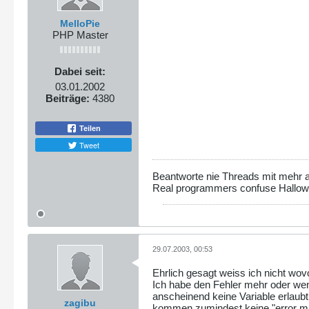
MelloPie
PHP Master
Dabei seit:
03.01.2002
Beiträge:
4380
Teilen
Tweet
Beantworte nie Threads mit mehr al
Real programmers confuse Hallo
29.07.2003, 00:53
Ehrlich gesagt weiss ich nicht wov
Ich habe den Fehler mehr oder weni
anscheinend keine Variable erlaubt
zagibu
kommen zumindest keine "error m