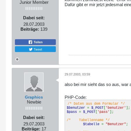
Junior Member
Dafür gibt er mir jetzt jedesmal e
Dabei seit:
28.07.2003
Beiträge:
139
Teilen
Tweet
29.07.2003, 03:59
also bei mir sieht das so aus, war 
Graphics
PHP-Code:
Newbie
/* Daten aus dem Formular */
$benutzer
=
$_POST
[
'benutzer'
];
$pass
=
$_POST
[
'pass'
];
Dabei seit:
/* Tabellenname */
29.07.2003
$tabelle
=
"Benutzer"
;
Beiträge:
17