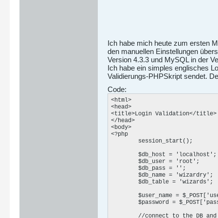
Ich habe mich heute zum ersten Ma
den manuellen Einstellungen übers
Version 4.3.3 und MySQL in der Ver
Ich habe ein simples englisches Log
Validierungs-PHPSkript sendet. De
Code:
<html>

<head>

<title>Login Validation</title>

</head>

<body>

<?php

	session_start();

	$db_host = 'localhost';

	$db_user = 'root';

	$db_pass = '';

	$db_name = 'wizardry';

	$db_table = 'wizards';

	$user_name = $_POST['user_name'];

	$password = $_POST['password'];

	//connect to the DB and select it
