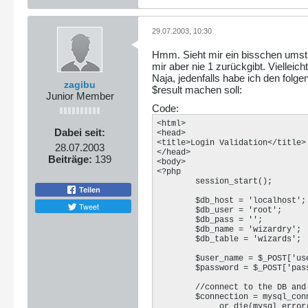
}
29.07.2003, 10:30
Hmm. Sieht mir ein bisschen umstä
mir aber nie 1 zurückgibt. Vielleich
Naja, jedenfalls habe ich den folg
zagibu
$result machen soll:
Junior Member
Code:
<html>

Dabei seit:
<head>

<title>Login Validation</title>

28.07.2003
</head>

Beiträge:
139
<body>

<?php

	session_start();

Teilen
	$db_host = 'localhost';

Tweet
	$db_user = 'root';

	$db_pass = '';

	$db_name = 'wizardry';

	$db_table = 'wizards';

	$user_name = $_POST['user_name'];

	$password = $_POST['password'];

	//connect to the DB and select it

	$connection = mysql_connect($db_host, $db_user, $db_pass)

             or die(mysql_error(