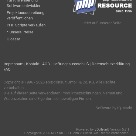
Für Anwender und
Softwareentwickler
Projektausschreibung
veröffentlichen
Jetzt auf unserer Seite:
PHP Scripte verkaufen
* Unsere Preise
Glossar
Impressum
|
Kontakt
|
AGB
|
Haftungsaussschluß
|
Datenschutzerklärung
|
FAQ
Copyright © 1996 - 2026
ebiz-consult GmbH & Co. KG
. Alle Rechte
vorbehalten.
Die auf dieser Seite verwendeten Produktbezeichnungen, Namen und
Warenzeichen sind Eigentum der jeweiligen Firmen.
Software by IQ-Markt
Powered by
vBulletin®
Version 5.7.1
Copyright © 2026 MH Sub I, LLC dba vBulletin. Alle Rechte vorbehalten.