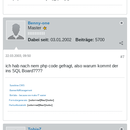
Benny-one
Master
Dabei seit:
03.01.2002
Beiträge:
5700
22.03.2003, 09:50
#7
ich hab nach nem php code gefragt, also warum kommt der
ins SQL Board????
Sunshine CMS
BannerAdManagement
Borlabs - because we make IT easier
Formulargenerator
[color=red]Neu![/color]
Herkunftsstatistik
[color=red]Neu![/color]
TobiaZ