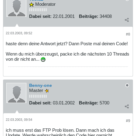
Moderator
Dabei seit:
22.01.2001
Beiträge:
34408
22.03.2003, 09:52
#8
haste denn deine Antwort jetzt? Dann Poste mal deinen Code!
Wenn du mich überzeugst, packe ich die nächsten 10 Threads
von dir nicht an...
Benny-one
Master
Dabei seit:
03.01.2002
Beiträge:
5700
22.03.2003, 09:54
#9
ich muss erst das FTP Prob lösen. Dann mach ich das
Update. Werde wahrscheinlich den Code hier garnicht