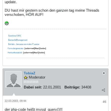
update.
DU hast mir gestern schon den ganzen tag meine Threads
verschoben, HÖR AUF!
Sunshine CMS
BannerAdManagement
Borlabs - because we make IT easier
Formulargenerator
[color=red]Neu![/color]
Herkunftsstatistik
[color=red]Neu![/color]
TobiaZ
Moderator
Dabei seit:
22.01.2001
Beiträge:
34408
22.03.2003, 09:44
#6
der php-code heißt mysql_query()!!!