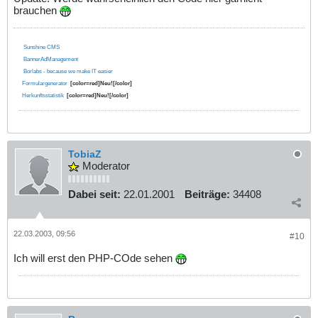
brauchen
Sunshine CMS
BannerAdManagement
Borlabs - because we make IT easier
Formulargenerator
[color=red]Neu![/color]
Herkunftsstatistik
[color=red]Neu![/color]
TobiaZ
Moderator
Dabei seit:
22.01.2001
Beiträge:
34408
22.03.2003, 09:56
#10
Ich will erst den PHP-COde sehen