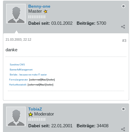
Benny-one
Master
Dabei seit:
03.01.2002
Beiträge:
5700
21.03.2003, 22:12
#3
danke
Sunshine CMS
BannerAdManagement
Borlabs - because we make IT easier
Formulargenerator
[color=red]Neu![/color]
Herkunftsstatistik
[color=red]Neu![/color]
TobiaZ
Moderator
Dabei seit:
22.01.2001
Beiträge:
34408