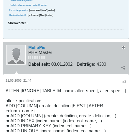
BannerAdManagement
Borlabs - because we make IT easier
Formulargenerator
[color=red]Neu![/color]
Herkunftsstatistik
[color=red]Neu![/color]
Stichworte:
-
MelloPie
PHP Master
Dabei seit:
03.01.2002
Beiträge:
4380
21.03.2003, 21:44
#2
ALTER [IGNORE] TABLE tbl_name alter_spec [, alter_spec ...]
alter_specification:
ADD [COLUMN] create_definition [FIRST | AFTER
column_name ]
or ADD [COLUMN] (create_definition, create_definition,...)
or ADD INDEX [index_name] (index_col_name,...)
or ADD PRIMARY KEY (index_col_name,...)
or ADD UNIQUE [index_name] (index_col_name,...)