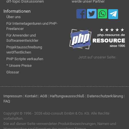
off-topic Diskussionen
werde unser Partner
Informationen
Über uns
Für Internetagenturen und PHP-
Freelancer
Für Anwender und
Softwareentwickler
Projektausschreibung
veröffentlichen
Jetzt auf unserer Seite:
PHP Scripte verkaufen
* Unsere Preise
Glossar
Impressum
|
Kontakt
|
AGB
|
Haftungsaussschluß
|
Datenschutzerklärung
|
FAQ
Copyright © 1996 - 2026
ebiz-consult GmbH & Co. KG
. Alle Rechte
vorbehalten.
Die auf dieser Seite verwendeten Produktbezeichnungen, Namen und
Warenzeichen sind Eigentum der jeweiligen Firmen.