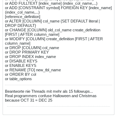
or ADD FULLTEXT [index_name] (index_col_name,...)
or ADD [CONSTRAINT symbol] FOREIGN KEY [index_name]
(index_col_name,...)
[reference_definition]
or ALTER [COLUMN] col_name {SET DEFAULT literal |
DROP DEFAULT}
or CHANGE [COLUMN] old_col_name create_definition
[FIRST | AFTER column_name]
or MODIFY [COLUMN] create_definition [FIRST | AFTER
column_name]
or DROP [COLUMN] col_name
or DROP PRIMARY KEY
or DROP INDEX index_name
or DISABLE KEYS
or ENABLE KEYS
or RENAME [TO] new_tbl_name
or ORDER BY col
or table_options
Beantworte nie Threads mit mehr als 15 followups...
Real programmers confuse Halloween and Christmas
because OCT 31 = DEC 25