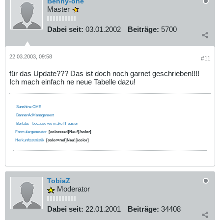
Benny-one
Master
Dabei seit:
03.01.2002
Beiträge:
5700
22.03.2003, 09:58
#11
für das Update??? Das ist doch noch garnet geschrieben!!!!
Ich mach einfach ne neue Tabelle dazu!
Sunshine CMS
BannerAdManagement
Borlabs - because we make IT easier
Formulargenerator
[color=red]Neu![/color]
Herkunftsstatistik
[color=red]Neu![/color]
TobiaZ
Moderator
Dabei seit:
22.01.2001
Beiträge:
34408