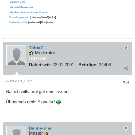
Sunshine CMS
BannerAdManagement
Borlabs - because we make IT easier
Formulargenerator
[color=red]Neu![/color]
Herkunftsstatistik
[color=red]Neu![/color]
TobiaZ
Moderator
Dabei seit:
22.01.2001
Beiträge:
34408
22.03.2003, 10:07
#14
Na, ich wills mal gut sein lassen!
Übrigends geile Signatur!
Benny-one
Master