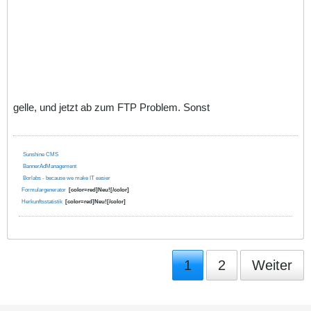
gelle, und jetzt ab zum FTP Problem. Sonst
Sunshine CMS
BannerAdManagement
Borlabs - because we make IT easier
Formulargenerator
[color=red]Neu![/color]
Herkunftsstatistik
[color=red]Neu![/color]
1
2
Weiter