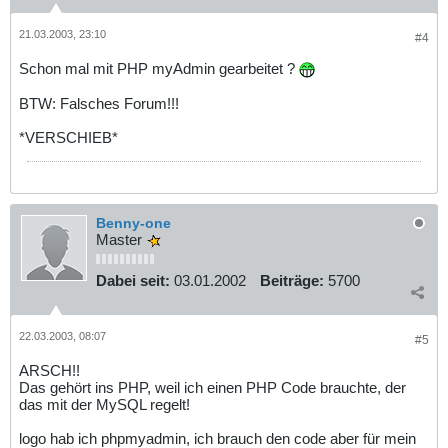
21.03.2003, 23:10
#4
Schon mal mit PHP myAdmin gearbeitet ?
BTW: Falsches Forum!!!
*VERSCHIEB*
Benny-one
Master
Dabei seit:
03.01.2002
Beiträge:
5700
22.03.2003, 08:07
#5
ARSCH!!
Das gehört ins PHP, weil ich einen PHP Code brauchte, der
das mit der MySQL regelt!
logo hab ich phpmyadmin, ich brauch den code aber für mein