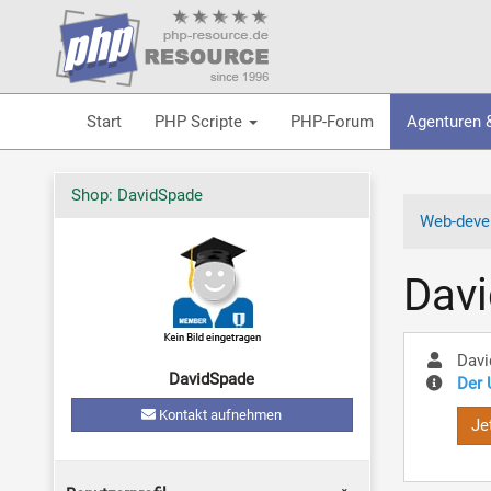
Start
PHP Scripte
PHP-Forum
Agenturen 
Shop: DavidSpade
Web-devel
Dav
Davi
DavidSpade
Der 
Kontakt aufnehmen
Je