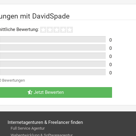
rungen mit DavidSpade
ittliche Bewertung:
0
0
0
0
0
0 Bewertungen
Jetzt Bewerten
Internetagenturen & Freelancer finden
Full Service Agentur
Webentwicklung & Softwareagentur