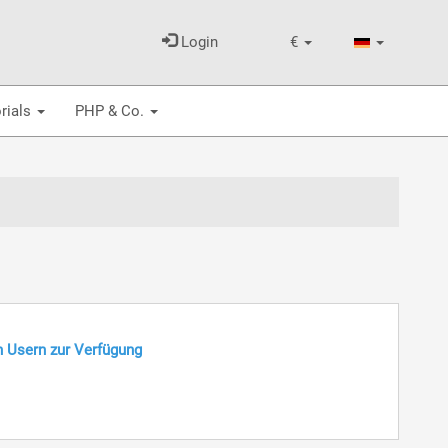
Login
€
rials
PHP & Co.
n Usern zur Verfügung