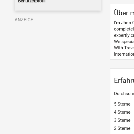
Benutzerprofil
Über 
I’m Jhon C
completely
expertly c
We special
With Trave
Internatio
Erfah
Durchschn
5 Sterne
4 Sterne
3 Sterne
2 Sterne