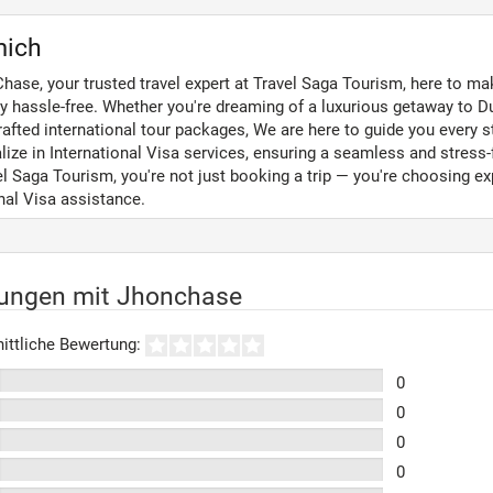
mich
hase, your trusted travel expert at Travel Saga Tourism, here to ma
 hassle-free. Whether you're dreaming of a luxurious getaway to Dub
rafted international tour packages, We are here to guide you every s
ize in International Visa services, ensuring a seamless and stress-
l Saga Tourism, you're not just booking a trip — you're choosing exp
nal Visa assistance.
rungen mit Jhonchase
ittliche Bewertung:
0
0
0
0