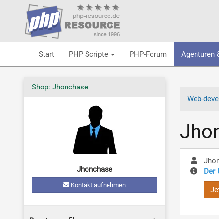
Start
PHP Scripte
PHP-Forum
Agenturen 
Shop: Jhonchase
Web-devel
Jho
Jho
Jhonchase
Der 
Kontakt aufnehmen
Je