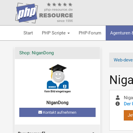
Start
PHP Scripte
PHP-Forum
Agenturen 
Shop: NiganDong
Web-devel
Nig
Nig
NiganDong
Der 
Kontakt aufnehmen
Je