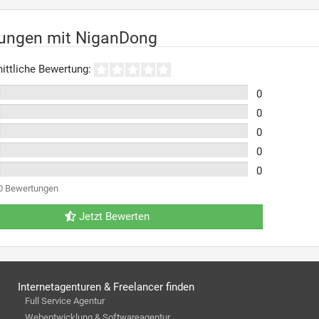
rungen mit NiganDong
ittliche Bewertung:
0
0
0
0
0
0 Bewertungen
Jetzt Bewerten
Internetagenturen & Freelancer finden
Full Service Agentur
Webentwicklung & Softwareagentur