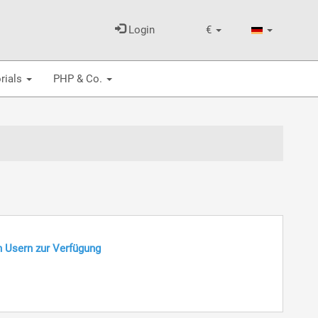
Login
€
rials
PHP & Co.
n Usern zur Verfügung